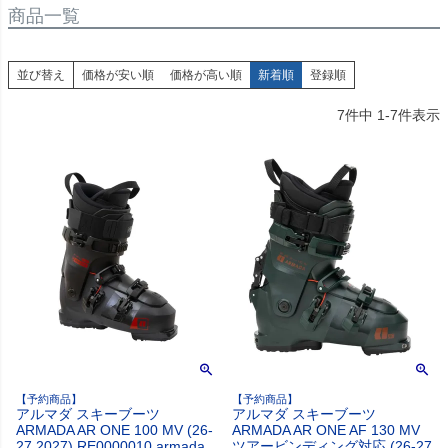
商品一覧
並び替え
価格が安い順
価格が高い順
新着順
登録順
7
件中
1
-
7
件表示
【予約商品】
【予約商品】
アルマダ スキーブーツ
アルマダ スキーブーツ
ARMADA AR ONE 100 MV (26-
ARMADA AR ONE AF 130 MV
27 2027) RE0000010 armada
ツアービンディング対応 (26-27