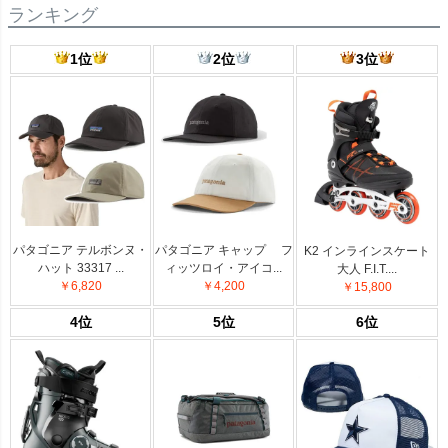
ランキング
1位
2位
3位
パタゴニア テルボンヌ・
パタゴニア キャップ フ
K2 インラインスケート
ハット 33317 ...
ィッツロイ・アイコ...
大人 F.I.T....
￥6,820
￥4,200
￥15,800
4位
5位
6位