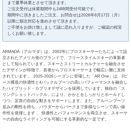
まで夏季休業とさせて頂きます。
ご注文受付は休業期間中も24時間受付可能です。
期間中に頂きましたご注文、お問合せは2026年8月17日（月）
以降に順次対応を進めさせて頂きます。
ご不便をお掛け致しまして誠に恐れ入りますが、ご確認の程宜
しくお願い致します。
ARMADA（アルマダ）は、2002年にプロスキーヤーたちによって設
立されたアメリカ発のブランドで、フリースタイルスキーの革新者
として知られています。スキーとストリートカルチャーを融合させ
たデザインが特徴で、若者からプロスキーヤーまで幅広い層に支持
されています 。 2025-2026シーズンに登場した「AR One」は、3ピ
ース構造の快適性と4バックルブーツの高いパフォーマンスを融合し
たハイブリッド・カブリオデザインを採用しています。独自の「ス
リングショットバックル」により、かかとをしっかりとホールドし
つつ、足首の自由な動きをサポートします。また、アルペンブーツ
並みの剛性を持ち、パウダーからパークまで多様なシーンで高い操
作性を発揮します 。 快適性とパフォーマンスを両立させ、スキーヤ
ーの自由なライディングを可能にする革新的な一足です。