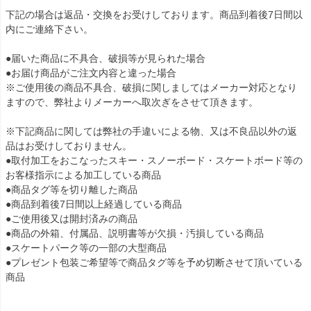
下記の場合は返品・交換をお受けしております。商品到着後7日間以
内にご連絡下さい。
●届いた商品に不具合、破損等が見られた場合
●お届け商品がご注文内容と違った場合
※ご使用後の商品不具合、破損に関しましてはメーカー対応となり
ますので、弊社よりメーカーへ取次ぎをさせて頂きます。
※下記商品に関しては弊社の手違いによる物、又は不良品以外の返
品はお受けしておりません。
●取付加工をおこなったスキー・スノーボード・スケートボード等の
お客様指示による加工している商品
●商品タグ等を切り離した商品
●商品到着後7日間以上経過している商品
●ご使用後又は開封済みの商品
●商品の外箱、付属品、説明書等が欠損・汚損している商品
●スケートパーク等の一部の大型商品
●プレゼント包装ご希望等で商品タグ等を予め切断させて頂いている
商品