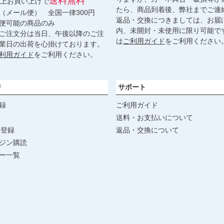
送料無料
円以上お買い上げで
たら、商品到着後、弊社までご連
（メール便） 全国一律300円
返品・交換につきましては、お届
便可能の商品のみ
内、未開封・未使用に限り可能で
ご注文分は当日、午後以降のご注
は
ご利用ガイド
をご利用ください
業日の出荷を心掛けております。
利用ガイド
をご利用ください。
ジ
サポート
録
ご利用ガイド
送料・お支払いについて
達登録
返品・交換について
ジン購読
ー一覧