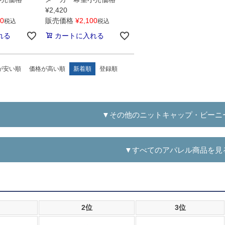
¥
2,420
00
販売価格
¥
2,100
税込
税込
れる
カートに入れる
が安い順
価格が高い順
新着順
登録順
▼その他のニットキャップ・ビーニ
▼すべてのアパレル商品を見
2位
3位