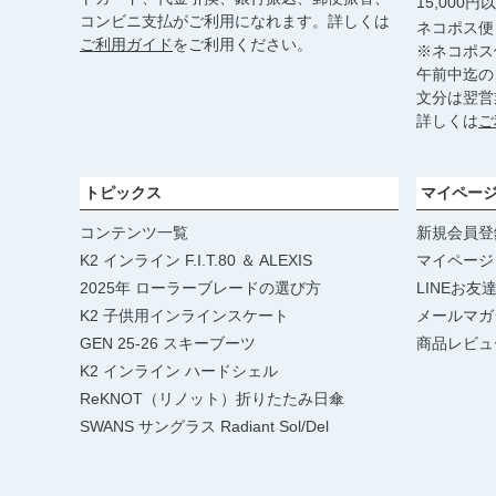
15,000
コンビニ支払がご利用になれます。詳しくは
ネコポス便
ご利用ガイド
をご利用ください。
※ネコポス
午前中迄の
文分は翌営
詳しくは
ご
トピックス
マイペー
コンテンツ一覧
新規会員登
K2 インライン F.I.T.80 ＆ ALEXIS
マイページ
2025年 ローラーブレードの選び方
LINEお友
K2 子供用インラインスケート
メールマガ
GEN 25-26 スキーブーツ
商品レビュ
K2 インライン ハードシェル
ReKNOT（リノット）折りたたみ日傘
SWANS サングラス Radiant Sol/Del