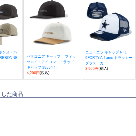
ボンヌ・ハ
ニューエラ キャップ NFL
パタゴニア キャップ フィッ
RREBONNE
9FORTY A-frame トラッカー
ツロイ・アイコン・トラッド・
.
ダラス・カ...
キャップ 38364 fi...
3,960円
(税込)
4,200円
(税込)
クした商品