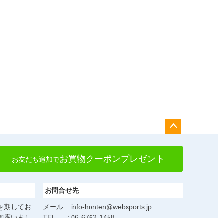
ペー
ジト
お買物クーポンプレゼント
お友だち追加で
ップ
へ
お問合せ先
を期してお
メール
info-honten@websports.jp
御座いまし
TEL
06-6762-1458