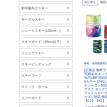
並び替え
価格
初中級向けスキー
モーグルスキー
ショートスキー(100cm～)
スキーボード（99cm以下）
ジュニアスキー
速乾・高伸縮素材
スキービンディング
ー
[正規品 無料
可]BULA ネ
スキーブーツ
SUTUBE ENG
6カラー CHILL
ルシーズン対応
ストック・ポール
マスク ネック
フェイスガード
ーズン対応 快
スノーボード
【C1】【K1】
メーカー希望