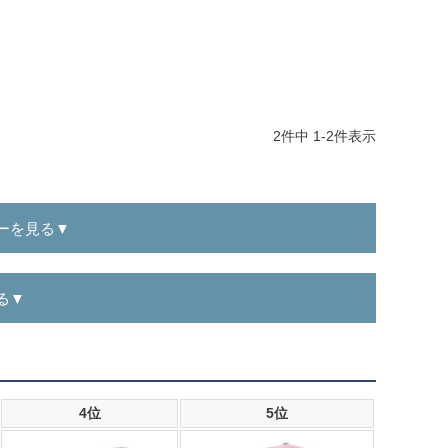
2
件中
1
-
2
件表示
ーを見る▼
る▼
4位
5位