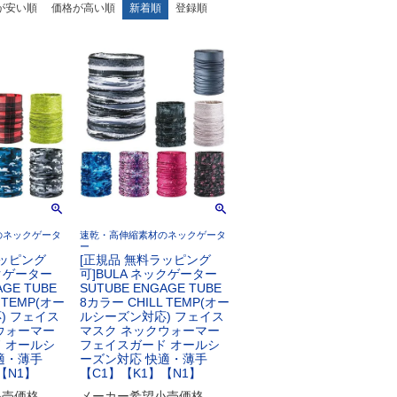
が安い順
価格が高い順
新着順
登録順
のネックゲータ
速乾・高伸縮素材のネックゲータ
ー
ラッピング
[正規品 無料ラッピング
ックゲーター
可]BULA ネックゲーター
AGE TUBE
SUTUBE ENGAGE TUBE
 TEMP(オー
8カラー CHILL TEMP(オー
) フェイス
ルシーズン対応) フェイス
ウォーマー
マスク ネックウォーマー
 オールシ
フェイスガード オールシ
適・薄手
ーズン対応 快適・薄手
【N1】
【C1】【K1】【N1】
小売価格
メーカー希望小売価格