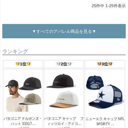
25
件中
1
-
25
件表示
▼すべてのアパレル商品を見る▼
ランキング
1位
2位
3位
パタゴニア テルボンヌ・
パタゴニア キャップ フ
ニューエラ キャップ NFL
ハット 33317 ...
ィッツロイ・アイコ...
9FORTY ...