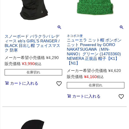
スノーボード バラクラバ レデ
ネコポス便
ニューエラ ニット帽 ポンポン
ィース eb's GIRL’S RANGER /
ニット Powered by GORO
BLACK 目出し帽 フェイスマス
NAKATSUGAWA（MIN-
ク 防寒
NANO）グリーン (14703360)
メーカー希望小売価格
¥
4,290
NEWERA 正規品 帽子【K1】
【N1】
販売価格
¥
3,990
税込
メーカー希望小売価格
¥
4,620
在庫切れ
販売価格
¥
4,160
税込
カートに入れる
在庫切れ
カートに入れる