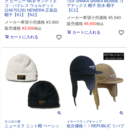
ク ビーニー MLB サンディエ
TEX SHAKA SHAKA BEANIE ゴ
ゴ・パドレス ウォルナット
アテックス 帽子 防水 帽子
(14670126) NEWERA 正規品
【C1】
帽子【K1】【N1】
メーカー希望小売価格
¥
5,940
メーカー希望小売価格
¥
3,960
販売価格
¥
5,650
税込
販売価格
¥
3,500
税込
カートに入れる
カートに入れる
ネコポス便
イヤーフラップキャップ
ニューエラ ニット帽 ベーシッ
処分価格！！REPUBLIC リパブ