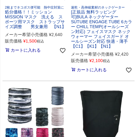
2枚までネコポス便可能 熱中症対策に
速乾・高伸縮素材のネックゲーター
処分価格！！ミッション
[正規品 無料ラッピング
MISSION マスク 洗える ス
可]BULA ネックゲーター
ポーツ用マスク ストラップサ
SUTUBE ENGAGE TUBE 6カラ
イズ調整 男女兼用 【N1】
ー CHILL TEMP(オールシーズ
ン対応) フェイスマスク ネック
メーカー希望小売価格
¥
2,640
ウォーマー フェイスガード オ
販売価格
¥
1,500
ールシーズン対応 快適・薄手
税込
【C1】【K1】【N1】
カートに入れる
メーカー希望小売価格
¥
2,420
販売価格
¥
2,100
税込
カートに入れる