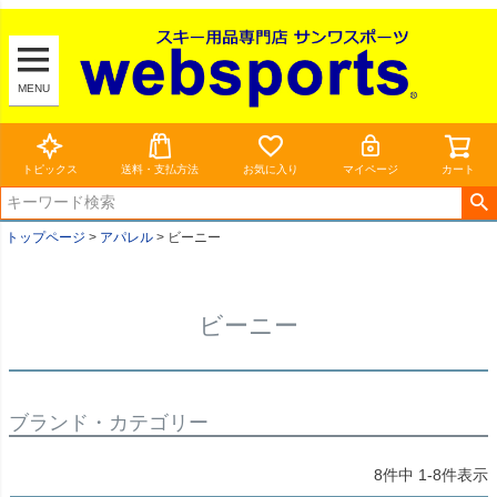
MENU
トピックス
送料・支払方法
お気に入り
マイページ
カート
トップページ
アパレル
ビーニー
ビーニー
ブランド・カテゴリー
8
件中
1
-
8
件表示