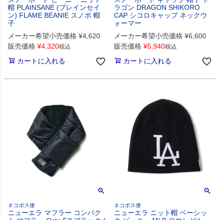
帽 PLAINSANE (プレインセイ
ラゴン DRAGON SHIKORO
ン) FLAME BEANIE スノボ 帽
CAP シコロキャップ ネックウ
子
ォーマー
メーカー希望小売価格
¥
4,620
メーカー希望小売価格
¥
6,600
販売価格
¥
4,320
販売価格
¥
5,940
税込
税込
カートに入れる
カートに入れる
ネコポス便
ネコポス便
ニューエラ マフラー コンパク
ニューエラ ニット帽 ベーシッ