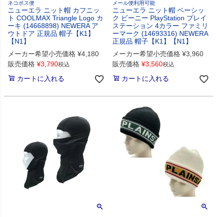
ネコポス便
メール便利用可能
ニューエラ ニット帽 カフニッ
ニューエラ ニット帽 ベーシッ
ト COOLMAX Triangle Logo カ
ク ビーニー PlayStation プレイ
ーキ (14668898) NEWERA ア
ステーション 4カラー ファミリ
ウトドア 正規品 帽子【K1】
ーマーク (14693316) NEWERA
【N1】
正規品 帽子【K1】【N1】
メーカー希望小売価格
¥
4,180
メーカー希望小売価格
¥
3,960
販売価格
¥
3,790
販売価格
¥
3,560
税込
税込
カートに入れる
カートに入れる