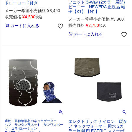
フニット 3-Way (2カラー展開)
ドローコード付き
ビーニー NEWERA 正規品 帽
メーカー希望小売価格
¥
6,490
子【K1】【N1】
販売価格
¥
4,500
税込
メーカー希望小売価格
¥
3,960
販売価格
¥
2,780
カートに入れる
税込
カートに入れる
速乾・高伸縮素材のネックゲーター
エレクトリック ナイロン 暖か
バフ サンタプラネット サンワスポー
い ネックウォーマー 撥水 2カ
ツ コラボレーション
ラー展開 ELECTRIC スノーボ