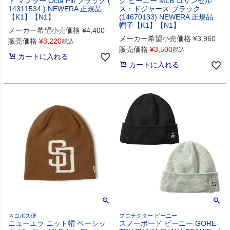
ト マフラー Octa Fill ブラック (
ク ビーニー MLB ロサンゼル
14311534 ) NEWERA 正規品
ス・ドジャース ブラック
【K1】【N1】
(14670133) NEWERA 正規品
帽子【K1】【N1】
メーカー希望小売価格
¥
4,400
メーカー希望小売価格
¥
3,960
販売価格
¥
3,220
税込
販売価格
¥
3,500
税込
カートに入れる
カートに入れる
ネコポス便
プロテクター ビーニー
ニューエラ ニット帽 ベーシッ
スノーボード ビーニー GORE-