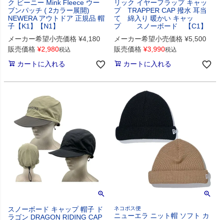
ク ビーニー Mink Fleece ウー
リック イヤーフラップ キャッ
ブンパッチ ( 2カラー展開)
プ TRAPPER CAP 撥水 耳当
NEWERA アウトドア 正規品 帽
て 綿入り 暖かい キャッ
子【K1】【N1】
プ スノーボード 【C1】
メーカー希望小売価格
¥
4,180
メーカー希望小売価格
¥
5,500
販売価格
¥
2,980
販売価格
¥
3,990
税込
税込
カートに入れる
カートに入れる
スノーボード キャップ 帽子 ド
ネコポス便
ニューエラ ニット帽 ソフト カ
ラゴン DRAGON RIDING CAP