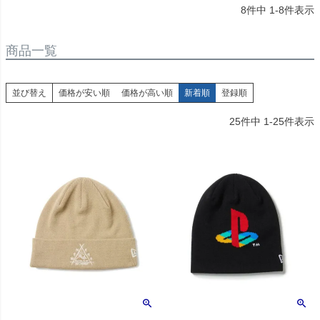
8
件中
1
-
8
件表示
商品一覧
並び替え
価格が安い順
価格が高い順
新着順
登録順
25
件中
1
-
25
件表示