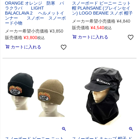
ORANGE オレンジ 防寒 バ
スノーボード ビーニー ニット
ラクラバ LIGHT
帽 PLAINSANE (プレインセイ
BALACLAVA 2 ヘルメットイ
ン) LOGO BEANIE スノボ 帽子
ンナー スノボー スノーボ
メーカー希望小売価格
¥
4,840
ード小物
販売価格
¥
4,540
税込
メーカー希望小売価格
¥
3,850
カートに入れる
販売価格
¥
3,800
税込
カートに入れる
スノーボード ビーニー ニット
スノーボード キャップ 帽子 ド