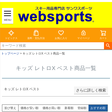
新着順
登録順
MENU
価格が安い順
価格が高い順
トピックス
送料・支払方法
お気に入り
マイページ
カート
優先度順
トップページ
キッズ レトロX ベスト商品一覧
レビュー順
キッズ レトロX ベスト商品一覧
キーワードヒット順
検索
キッズ レトロX ベスト
さらに詳しく検索
並び替え
価格が安い順
価格が高い順
新着順
登録順
おすすめ順