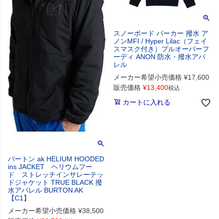
スノーボード パーカー 撥水 ア
ノンMFI / Hyper Lilac（フェイ
スマスク付き）プルオーバーフ
ーディ ANON 防水・撥水アパ
レル
メーカー希望小売価格
¥
17,600
販売価格
¥
13,400
税込
カートに入れる
バートン ak HELIUM HOODED
ins JACKET ヘリウムフー
ド ストレッチインサレーテッ
ドジャケット TRUE BLACK 撥
水アパレル BURTON AK
【C1】
メーカー希望小売価格
¥
38,500