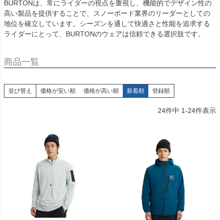
BURTONは、常にライダーの視点を重視し、機能的でデザイン性の
高い製品を提供することで、スノーボード業界のリーダーとしての
地位を確立しています。シーズンを通して快適さと性能を追求する
ライダーにとって、BURTONのウェアは信頼できる選択肢です。
商品一覧
並び替え
価格が安い順
価格が高い順
新着順
登録順
24
件中
1
-
24
件表示