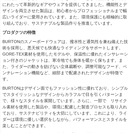
にわたって革新的なギアやウェアを提供してきました。機能性とデ
ザインを両立させた製品は、初心者からプロフェッショナルまで幅
広いライダーに愛用されています。また、環境保護にも積極的に取
り組んでおり、サステナブルな製品作りを推進しています。
プロダクツの特徴
BURTONのスノーボードウェアは、撥水性と通気性を兼ね備えた技
術を採用し、悪天候でも快適なライディングをサポートします。
GORE-TEX素材を使用したモデルや、保温性に優れたインサレーシ
ョン付きのジャケットは、寒冷地でも身体を暖かく保ちます。ま
た、ライダーの動きを妨げない立体裁断や、調整可能なフード、ベ
ンチレーション機能など、細部まで配慮されたデザインが特徴で
す。
BURTONはデザイン面でもファッション性に優れており、シンプル
でスタイリッシュなデザインからカラフルで目を引くパターンま
で、様々なスタイルを展開しています。さらに、一部で リサイク
ル素材を使用した製品や、環境に配慮した製造プロセスも取り入れ
ており、サステナビリティを大切にしています。これにより、ライ
ダーは環境に優しい選択をしながら、パフォーマンスとスタイルを
楽しむことができます。