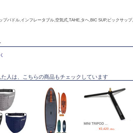
ップパドル,インフレータブル,空気式,TAHE,タヘ,BIC SUP,ビックサップ
ー
く
見た人は、こちらの商品もチェックしています
MINI TRIPOD ...
¥
2,420
（税込）