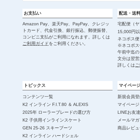
お支払い
配送・送
Amazon Pay、楽天Pay、PayPay、クレジッ
宅配便（ヤ
トカード、代金引換、銀行振込、郵便振替、
15,000
コンビニ支払がご利用になれます。詳しくは
ネコポス便
ご利用ガイド
をご利用ください。
※ネコポス
午前中迄の
文分は翌営
詳しくは
ご
トピックス
マイペー
コンテンツ一覧
新規会員登
K2 インライン F.I.T.80 ＆ ALEXIS
マイページ
2025年 ローラーブレードの選び方
LINEお友
K2 子供用インラインスケート
メールマガ
GEN 25-26 スキーブーツ
商品レビュ
K2 インライン ハードシェル