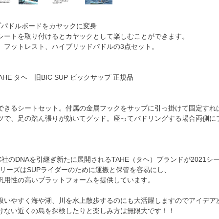
プパドルボードをカヤックに変身
シートを取り付けるとカヤックとして楽しむことができます。
、フットレスト、ハイブリッドパドルの3点セット。
HE タヘ 旧BIC SUP ビックサップ 正規品
できるシートセット。付属の金属フックをサップに引っ掛けて固定すれ
ツで、足の踏ん張りが効いてグッド。座ってパドリングする場合両側に
C社のDNAを引継ぎ新たに展開されるTAHE（タヘ）ブランドが202
HシリーズはSUPライダーのために運搬と保管を容易にし、
汎用性の高いプラットフォームを提供しています。
扱いやすく海や湖、川を水上散歩するのにも大活躍しますのでアイデア
けない近くの島を探検したりと楽しみ方は無限大です！！