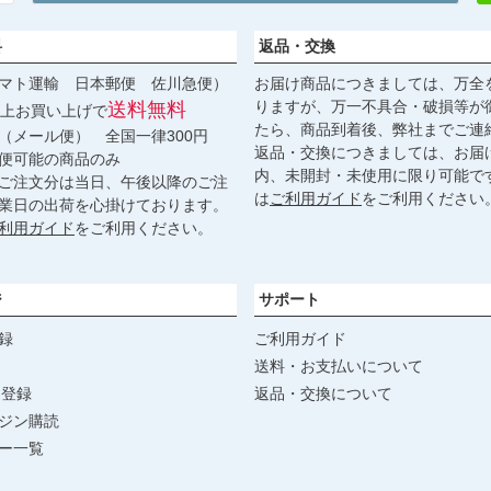
料
返品・交換
マト運輸 日本郵便 佐川急便）
お届け商品につきましては、万全
りますが、万一不具合・破損等が
送料無料
円以上お買い上げで
たら、商品到着後、弊社までご連
（メール便） 全国一律300円
返品・交換につきましては、お届
便可能の商品のみ
内、未開封・未使用に限り可能で
ご注文分は当日、午後以降のご注
は
ご利用ガイド
をご利用ください
業日の出荷を心掛けております。
利用ガイド
をご利用ください。
ジ
サポート
録
ご利用ガイド
送料・お支払いについて
達登録
返品・交換について
ジン購読
ー一覧