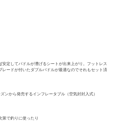
ば安定してパドルが漕げるシートが出来上がり。フットレス
ブレードが付いたダブルパドルが最適なのでそれもセット済
1シーズンから発売するインフレータブル（空気封封入式）
次第で釣りに使ったり