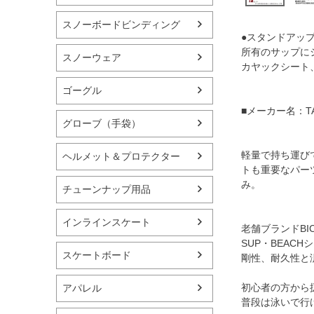
スノーボードビンディング
●スタンドアッ
所有のサップに
スノーウェア
カヤックシート
ゴーグル
■メーカー名：TA
グローブ（手袋）
軽量で持ち運び
ヘルメット＆プロテクター
トも重要なパー
み。
チューンナップ用品
インラインスケート
老舗ブランドBI
SUP・BEAC
スケートボード
剛性、耐久性と
初心者の方から
アパレル
普段は泳いで行