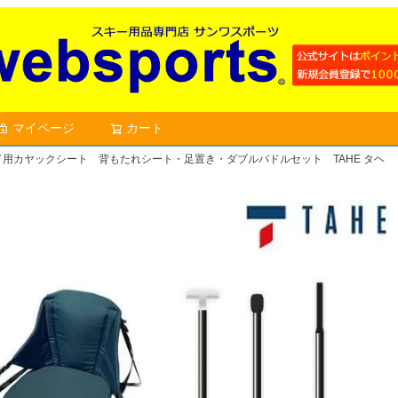
マイページ
カート
検索
ド用カヤックシート 背もたれシート・足置き・ダブルパドルセット TAHE タヘ