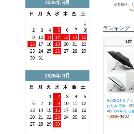
処分価格！！ミ
¥
1
ランキング
1位
ReKNOT リノ
たたみ 日傘 
AUTOMATIC 自動
4,900円
(税込)