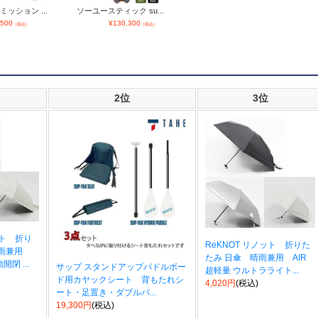
ッション ...
ソーユースティック su...
,500
¥
130,300
（税込）
（税込）
2位
3位
ット 折り
ReKNOT リノット 折りた
晴雨兼用
たみ 日傘 晴雨兼用 AIR
開閉 ...
サップ スタンドアップパドルボー
超軽量 ウルトラライト...
ド用カヤックシート 背もたれシ
4,020円
(税込)
ート・足置き・ダブルパ...
19,300円
(税込)