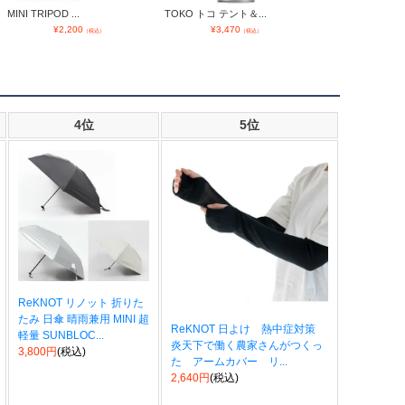
MINI TRIPOD ...
TOKO トコ テント＆...
ニューエラ ヘッドカ
¥
2,200
¥
3,470
¥
4,940
（税込）
（税込）
（
4位
5位
ReKNOT リノット 折りた
たみ 日傘 晴雨兼用 MINI 超
ReKNOT 日よけ 熱中症対策
軽量 SUNBLOC...
炎天下で働く農家さんがつくっ
3,800円
(税込)
た アームカバー リ...
2,640円
(税込)