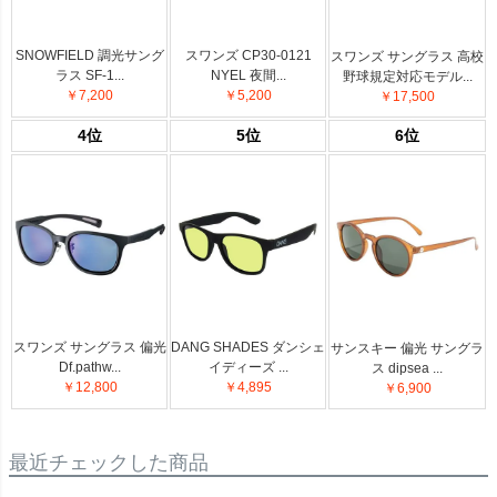
SNOWFIELD 調光サング
スワンズ CP30-0121
スワンズ サングラス 高校
ラス SF-1...
NYEL 夜間...
野球規定対応モデル...
￥7,200
￥5,200
￥17,500
4位
5位
6位
スワンズ サングラス 偏光
DANG SHADES ダンシェ
サンスキー 偏光 サングラ
Df.pathw...
イディーズ ...
ス dipsea ...
￥12,800
￥4,895
￥6,900
最近チェックした商品