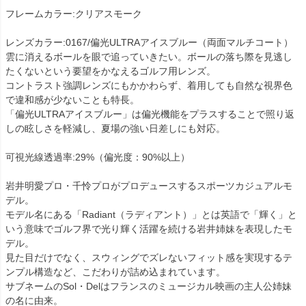
フレームカラー:クリアスモーク
レンズカラー:0167/偏光ULTRAアイスブルー（両面マルチコート）
雲に消えるボールを眼で追っていきたい。ボールの落ち際を見逃し
たくないという要望をかなえるゴルフ用レンズ。
コントラスト強調レンズにもかかわらず、着用しても自然な視界色
で違和感が少ないことも特長。
「偏光ULTRAアイスブルー」は偏光機能をプラスすることで照り返
しの眩しさを軽減し、夏場の強い日差しにも対応。
可視光線透過率:29%（偏光度：90%以上）
岩井明愛プロ・千怜プロがプロデュースするスポーツカジュアルモ
デル。
モデル名にある「Radiant（ラディアント）」とは英語で「輝く」と
いう意味でゴルフ界で光り輝く活躍を続ける岩井姉妹を表現したモ
デル。
見た目だけでなく、スウィングでズレないフィット感を実現するテ
ンプル構造など、こだわりが詰め込まれています。
サブネームのSol・Delはフランスのミュージカル映画の主人公姉妹
の名に由来。