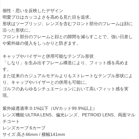
個性・思いを反映したデザイン
明愛プロはカッコよさを高める見た目を追求。
形状はツーブリッジ、レンズを含むフロント部分のフレームは顔に
沿った形状に。
フロント部分のフレームと顔との隙間を減らすことで、強い日差し
や紫外線の侵入をしっかりと防ぎます。
キャップやバイザーと併用可能なテンプル形状
「しなり」を生み出すフレーム構造により、フィット感を高めま
す。
また従来のカジュアルモデルよりもストレートなテンプル形状によ
り、キャップやバイザーとの併用も可能に。
ゴルフのあらゆるシチュエーションにおいて高いフィット感を実
現。
紫外線透過率:0.1%以下（UVカット99.9%以上）
レンズ機能:ULTRA LENS、偏光レンズ、PETROID LENS、両面マル
チコート
レンズカーブ:6カーブ
サイズ:高さ46mm / 横幅141mm