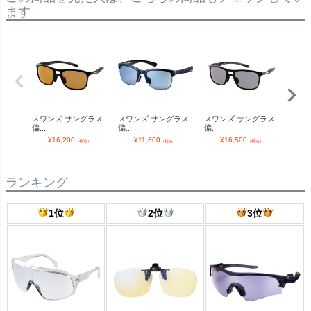
ます
スワンズ サングラス
スワンズ サングラス
スワンズ サングラス
オガサカ
偏...
偏...
偏...
¥
¥
16,200
¥
11,600
¥
16,500
（税込）
（税込）
（税込）
ランキング
1位
2位
3位