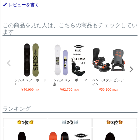
レビューを書く
この商品を見た人は、こちらの商品もチェックしてい
ます
シムス スノーボード
シムス スノーボード2
ベントメタル ビンデ
NITR
J...
点...
ィン...
¥
¥
40,900
¥
62,700
¥
50,100
（税込）
（税込）
（税込）
ランキング
1位
2位
3位