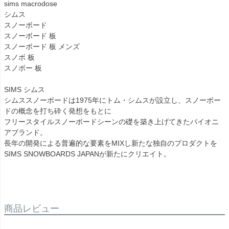
sims macrodose
シムス
スノーボード
スノーボード 板
スノーボード 板 メンズ
スノボ 板
スノボー 板
SIMS シムス
シムススノーボードは1975年にトム・シムスが設立し、スノーボー
ドの概念を打ち砕く発想をもとに
フリースタイルスノーボードシーンの礎を築き上げてきたパイオニ
アブランド。
長年の開発による普遍的な要素をMIXし新たな独自のプロダクトを
SIMS SNOWBOARDS JAPANが新たにクリエイト。
商品レビュー