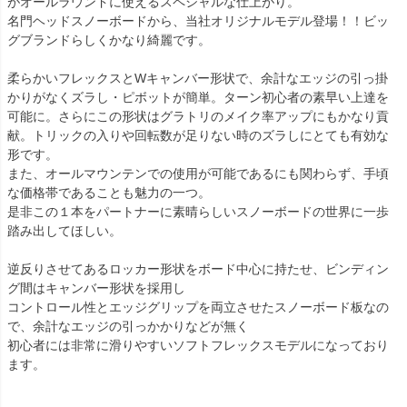
がオールラウンドに使えるスペシャルな仕上がり。
名門ヘッドスノーボードから、当社オリジナルモデル登場！！ビッ
グブランドらしくかなり綺麗です。
柔らかいフレックスとWキャンバー形状で、余計なエッジの引っ掛
かりがなくズラし・ピボットが簡単。ターン初心者の素早い上達を
可能に。さらにこの形状はグラトリのメイク率アップにもかなり貢
献。トリックの入りや回転数が足りない時のズラしにとても有効な
形です。
また、オールマウンテンでの使用が可能であるにも関わらず、手頃
な価格帯であることも魅力の一つ。
是非この１本をパートナーに素晴らしいスノーボードの世界に一歩
踏み出してほしい。
逆反りさせてあるロッカー形状をボード中心に持たせ、ビンディン
グ間はキャンバー形状を採用し
コントロール性とエッジグリップを両立させたスノーボード板なの
で、余計なエッジの引っかかりなどが無く
初心者には非常に滑りやすいソフトフレックスモデルになっており
ます。