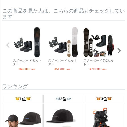
この商品を見た人は、こちらの商品もチェックしてい
ます
スノーボード セット
スノーボード セット
スノーボード 7点セッ
スノー
ス...
ス...
ト...
ト...
¥
49,000
¥
51,800
¥
79,800
¥
（税込）
（税込）
（税込）
ランキング
1位
2位
3位