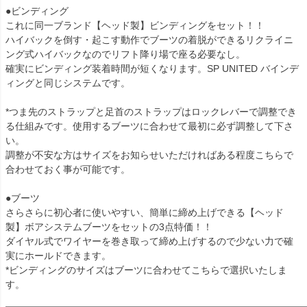
●ビンディング
これに同一ブランド【ヘッド製】ビンディングをセット！！
ハイバックを倒す・起こす動作でブーツの着脱ができるリクライニ
ング式ハイバックなのでリフト降り場で座る必要なし。
確実にビンディング装着時間が短くなります。SP UNITED バインデ
ィングと同じシステムです。
*つま先のストラップと足首のストラップはロックレバーで調整でき
る仕組みです。使用するブーツに合わせて最初に必ず調整して下さ
い。
調整が不安な方はサイズをお知らせいただければある程度こちらで
合わせておく事が可能です。
●ブーツ
さらさらに初心者に使いやすい、簡単に締め上げできる【ヘッド
製】ボアシステムブーツをセットの3点特価！！
ダイヤル式でワイヤーを巻き取って締め上げするので少ない力で確
実にホールドできます。
*ビンディングのサイズはブーツに合わせてこちらで選択いたしま
す。