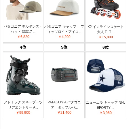
パタゴニア テルボンヌ・
パタゴニア キャップ フ
K2 インラインスケート
ハット 33317 ...
ィッツロイ・アイコ...
大人 F.I.T....
￥6,820
￥4,200
￥15,800
4位
5位
6位
アトミック スキーブーツ
PATAGONIA パタゴニ
ニューエラ キャップ NFL
リアエントリー A...
ア ダッフルバ...
9FORTY ...
￥99,900
￥21,400
￥3,960