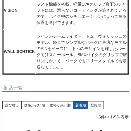
ャスト機能を搭載。軽量EVAグリップ真下のシャ
VISION
フトには、滑らないコーティングが施されている
ので、ハイク中のシチュエーションによって握る
位置を選択できます。
ラインのチームライダー、トム・ウォリッシュの
モデル。軽量でシンプルなパークに最適なモデル
のPINをベースに、トムのデザインを施したパー
WALLISCHTICK
ク向けスキーポール。BMXバイクのグリップで取
り回しがよく、パークでもフリースタイルでも最
適なモデル。。
商品一覧
並び替え
価格が安い順
価格が高い順
新着順
登録順
5
件中
1
-
5
件表示