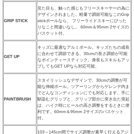
見た目も、触った感じもフリースキーヤーの為に
デザインされました。軽量で調節可能なこのGrip
GRIP STICK
stickポールなら、 フリーライドスキーにぴった
りなこと間違いなし。 60mm＆95mm 2サイズの
バスケット付。
キッズに最適なアルミポール。キッズたちの成長
に合わせて調節できる、30cmの長さ調節が可能
GET UP
なポインティースティック。身長もスキルもアッ
プしてもGET UPなら対応可能。
スタイリッシュなデザインで、30cmの調整が可
能な伸縮ポール。ツアーリングからゲレンデ内ま
でどんなコンディションにでも対応します。手に
PAINTBRUSH
馴染むグリップと、グリップ部分に突き出た突起
は、ハイク時にヒールの高さ調整をするときに便
利です。60mm＆95mm 2サイズのバスケット
付。
103～145cm間でサイズ調整が素早く行えるアジ