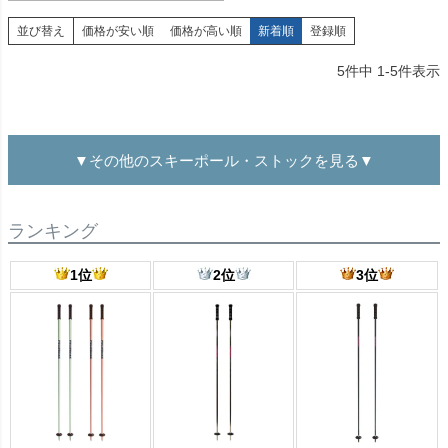
並び替え
価格が安い順
価格が高い順
新着順
登録順
5
件中
1
-
5
件表示
▼その他のスキーポール・ストックを見る▼
ランキング
1位
2位
3位