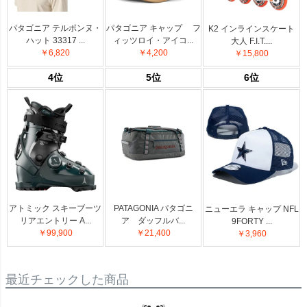
パタゴニア テルボンヌ・
パタゴニア キャップ フ
K2 インラインスケート
ハット 33317 ...
ィッツロイ・アイコ...
大人 F.I.T....
￥6,820
￥4,200
￥15,800
4位
5位
6位
アトミック スキーブーツ
PATAGONIA パタゴニ
ニューエラ キャップ NFL
リアエントリー A...
ア ダッフルバ...
9FORTY ...
￥99,900
￥21,400
￥3,960
最近チェックした商品