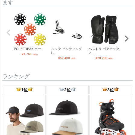
ます
POLEFREAK ポー...
ルック ビンディング
ヘストラ ゴアテック
K2 
L...
ス ...
O...
¥
1,760
（税込）
¥
52,400
¥
20,200
¥
（税込）
（税込）
ランキング
1位
2位
3位