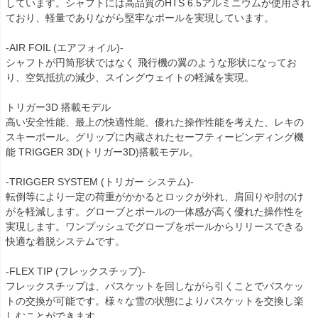
しています。シャフトには高品質のHTS 6.5アルミニウムが使用され
ており、軽量でありながら堅牢なポールを実現しています。
-AIR FOIL (エアフォイル)-
シャフトが円筒形状ではなく 飛行機の翼のような形状になってお
り、空気抵抗の減少、スイングウェイトの軽減を実現。
トリガー3D 搭載モデル
高い安全性能、最上の快適性能、優れた操作性能を考えた、レキの
スキーポール。グリップに内蔵されたセーフティービンディング機
能 TRIGGER 3D(トリガー3D)搭載モデル。
-TRIGGER SYSTEM (トリガー システム)-
転倒等により一定の荷重がかかるとロックが外れ、肩回りや肘のけ
がを軽減します。グローブとポールの一体感が高く優れた操作性を
実現します。ワンプッシュでグローブをポールからリリースできる
快適な着脱システムです。
-FLEX TIP (フレックスチップ)-
フレックスチップは、バスケットを回しながら引くことでバスケッ
トの交換が可能です。様々な雪の状態によりバスケットを交換し楽
しむことができます。