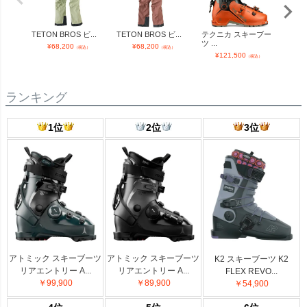
TETON BROS ビ...
TETON BROS ビ...
テクニカ スキーブー
テク
ツ ...
ツ ...
¥
68,200
¥
68,200
（税込）
（税込）
¥
121,500
¥
（税込）
ランキング
1位
2位
3位
アトミック スキーブーツ
アトミック スキーブーツ
K2 スキーブーツ K2
リアエントリー A...
リアエントリー A...
FLEX REVO...
￥99,900
￥89,900
￥54,900