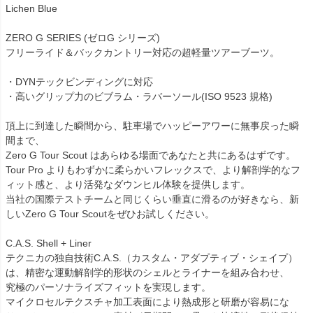
Lichen Blue
ZERO G SERIES (ゼロG シリーズ)
フリーライド＆バックカントリー対応の超軽量ツアーブーツ。
・DYNテックビンディングに対応
・高いグリップ力のビブラム・ラバーソール(ISO 9523 規格)
頂上に到達した瞬間から、駐車場でハッピーアワーに無事戻った瞬
間まで、
Zero G Tour Scout はあらゆる場面であなたと共にあるはずです。
Tour Pro よりもわずかに柔らかいフレックスで、より解剖学的なフ
ィット感と、より活発なダウンヒル体験を提供します。
当社の国際テストチームと同じくらい垂直に滑るのが好きなら、新
しいZero G Tour Scoutをぜひお試しください。
C.A.S. Shell + Liner
テクニカの独自技術C.A.S.（カスタム・アダプティブ・シェイプ）
は、精密な運動解剖学的形状のシェルとライナーを組み合わせ、
究極のパーソナライズフィットを実現します。
マイクロセルテクスチャ加工表面により熱成形と研磨が容易にな