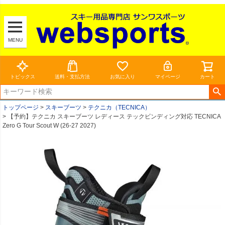
MENU
トピックス
送料・支払方法
お気に入り
マイページ
カート
トップページ
スキーブーツ
テクニカ（TECNICA）
【予約】テクニカ スキーブーツ レディース テックビンディング対応 TECNICA
Zero G Tour Scout W (26-27 2027)