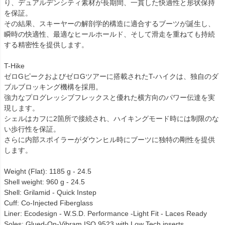
り、デュアルデンシティ素材が長期間、一貫した快適性と形状保持
を保証。
その結果、スキーヤーの解剖学的構造に適合するブーツが誕生し、
瞬時の快適性、最適なヒールホールド、そして滑走を重ねても持続
する精密性を提供します。
T-Hike
ゼロGピークおよびゼロGツアーに搭載されたT-ハイクは、独自のダ
ブルブロッキング機構を採用。
強力なプログレッシブフレックスと優れた横方向のパワー伝達を実
現します。
シェルはカフに2箇所で接続され、ハイキングモード時には制限のな
い歩行性を保証。
さらに内部スポイラーがダウンヒル時にブーツに独特の剛性を提供
します。
Weight (Flat): 1185 g - 24.5
Shell weight: 960 g - 24.5
Shell: Grilamid - Quick Instep
Cuff: Co-Injected Fiberglass
Liner: Ecodesign - W.S.D. Performance -Light Fit - Laces Ready
Soles: Glued-On-Vibram ISO 9523 with Low Tech inserts