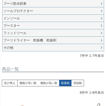
ブーツ防水防寒
ソールプロテクター
インソール
ブースター
フィットツール
ブーツドライヤー 乾燥機 乾燥剤
その他
7
件中
1
-
7
件表示
商品一覧
並び替え
価格が安い順
価格が高い順
新着順
登録順
8
件中
1
-
8
件表示