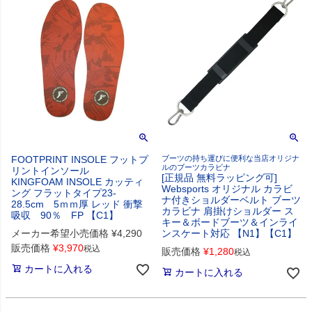
FOOTPRINT INSOLE フットプ
ブーツの持ち運びに便利な当店オリジナ
ルのブーツカラビナ
リントインソール
[正規品 無料ラッピング可]
KINGFOAM INSOLE カッティ
Websports オリジナル カラビ
ング フラットタイプ23-
ナ付きショルダーベルト ブーツ
28.5cm 5ｍｍ厚 レッド 衝撃
カラビナ 肩掛けショルダー ス
吸収 90％ FP 【C1】
キー＆ボードブーツ＆インライ
メーカー希望小売価格
¥
4,290
ンスケート対応 【N1】【C1】
販売価格
¥
3,970
税込
販売価格
¥
1,280
税込
カートに入れる
カートに入れる