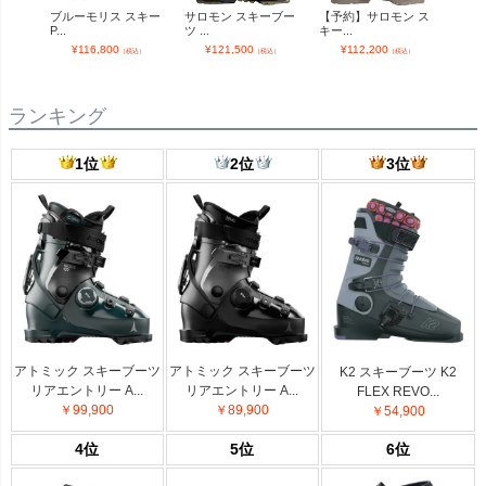
ブルーモリス スキー
サロモン スキーブー
【予約】サロモン ス
【予
P...
ツ ...
キー...
キー..
¥
116,800
¥
121,500
¥
112,200
¥
（税込）
（税込）
（税込）
ランキング
1位
2位
3位
アトミック スキーブーツ
アトミック スキーブーツ
K2 スキーブーツ K2
リアエントリー A...
リアエントリー A...
FLEX REVO...
￥99,900
￥89,900
￥54,900
4位
5位
6位