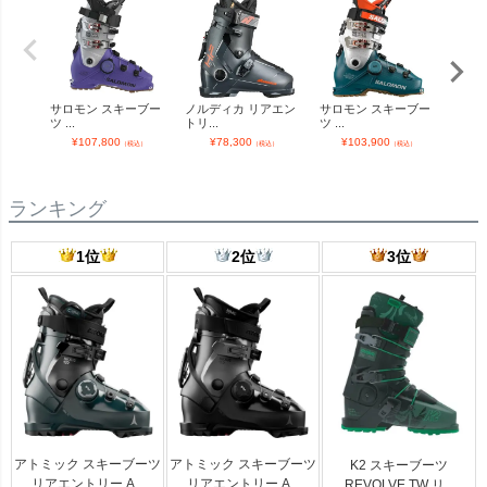
サロモン スキーブー
ノルディカ リアエン
サロモン スキーブー
【25.
ツ ...
トリ...
ツ ...
¥
¥
107,800
¥
78,300
¥
103,900
（税込）
（税込）
（税込）
ランキング
1位
2位
3位
アトミック スキーブーツ
アトミック スキーブーツ
K2 スキーブーツ
リアエントリー A...
リアエントリー A...
REVOLVE TW リ...