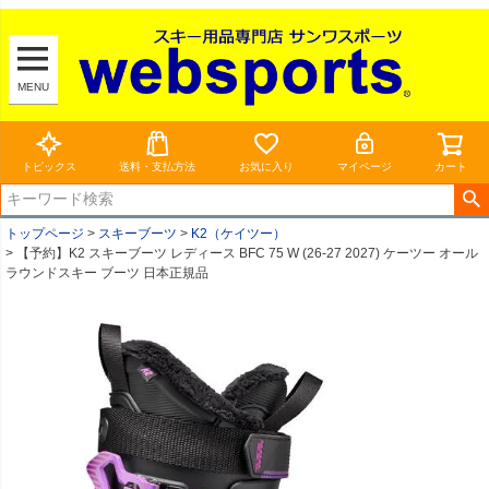
MENU
トピックス
送料・支払方法
お気に入り
マイページ
カート
トップページ
スキーブーツ
K2（ケイツー）
【予約】K2 スキーブーツ レディース BFC 75 W (26-27 2027) ケーツー オール
ラウンドスキー ブーツ 日本正規品