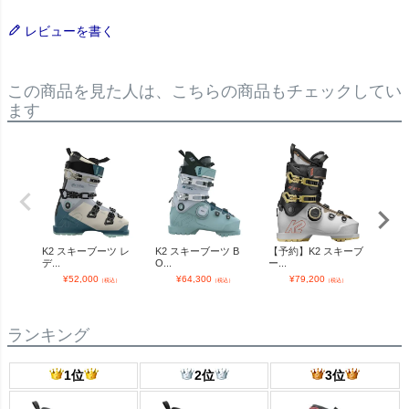
レビューを書く
この商品を見た人は、こちらの商品もチェックしてい
ます
K2 スキーブーツ レ
K2 スキーブーツ B
【予約】K2 スキーブ
【予約
デ...
O...
ー...
ー...
¥
52,000
¥
64,300
¥
79,200
¥
（税込）
（税込）
（税込）
ランキング
1位
2位
3位