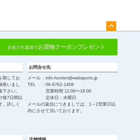
ペー
ジト
お買物クーポンプレゼント
お友だち追加で
ップ
へ
お問合せ先
を期してお
メール
info-honten@websports.jp
御座いまし
TEL
06-6762-1458
絡下さい。
営業時間 12:00〜18:00
け後7日間以
定休日：水曜日
す。詳しく
メールの返信につきましては、1～2営業日以
。
内にさせて頂いております。
店舗情報