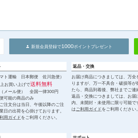
1000
新規会員登録で
ポイントプレゼント
料
返品・交換
マト運輸 日本郵便 佐川急便）
お届け商品につきましては、万全
りますが、万一不具合・破損等が
送料無料
円以上お買い上げで
たら、商品到着後、弊社までご連
（メール便） 全国一律300円
返品・交換につきましては、お届
便可能の商品のみ
内、未開封・未使用に限り可能で
ご注文分は当日、午後以降のご注
は
ご利用ガイド
をご利用ください
業日の出荷を心掛けております。
利用ガイド
をご利用ください。
ジ
サポート