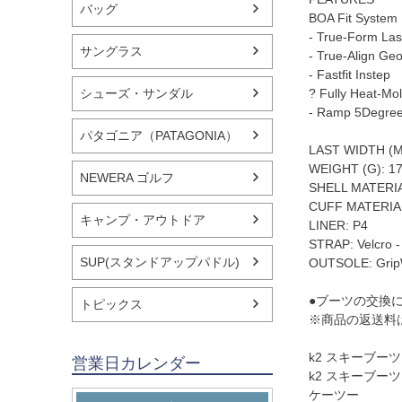
バッグ
BOA Fit System
- True-Form Las
サングラス
- True-Align Ge
- Fastfit Instep
シューズ・サンダル
? Fully Heat-Mo
- Ramp 5Degre
パタゴニア（PATAGONIA）
LAST WIDTH (M
WEIGHT (G): 1
NEWERA ゴルフ
SHELL MATERIA
CUFF MATERIA
キャンプ・アウトドア
LINER: P4
STRAP: Velcro 
SUP(スタンドアップパドル)
OUTSOLE: Grip
●ブーツの交換
トピックス
※商品の返送料
k2 スキーブーツ
営業日カレンダー
k2 スキーブーツ 
ケーツー