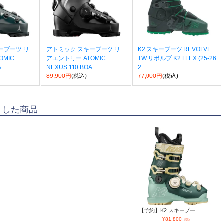
ーブーツ リ
アトミック スキーブーツ リ
K2 スキーブーツ REVOLVE
OMIC
アエントリー ATOMIC
TW リボルブ K2 FLEX (25-26
...
NEXUS 110 BOA ...
2...
89,900円
(税込)
77,000円
(税込)
クした商品
【予約】K2 スキーブー...
¥
81,800
（税込）