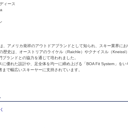
レディース
a
ン
）は、アメリカ発祥のアウトドアブランドとして知られ、スキー業界にお
の歴史は、オーストリアのライケル（Raichle）やクナイスル（Kneiss
門ブランドとの協力を通じて培われました。
に優れた設計や、足全体を均一に締め上げる「BOA Fit System」
者まで幅広いスキーヤーに支持されています。
ー
く