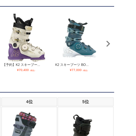
【予約】K2 スキーブー...
K2 スキーブーツ BO...
K2 スキーブーツ レ
¥
70,400
¥
77,000
¥
54,800
（税込）
（税込）
4位
5位