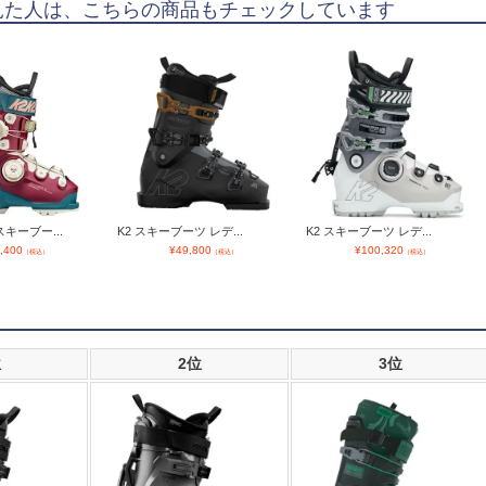
見た人は、こちらの商品もチェックしています
スキーブー...
K2 スキーブーツ レデ...
K2 スキーブーツ レデ...
,400
¥
49,800
¥
100,320
（税込）
（税込）
（税込）
位
2位
3位