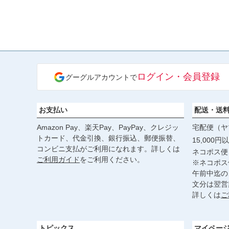
ログイン・会員登録
グーグルアカウントで
お支払い
配送・送
Amazon Pay、楽天Pay、PayPay、クレジッ
宅配便（ヤ
トカード、代金引換、銀行振込、郵便振替、
15,000
コンビニ支払がご利用になれます。詳しくは
ネコポス便
ご利用ガイド
をご利用ください。
※ネコポス
午前中迄の
文分は翌営
詳しくは
ご
トピックス
マイペー