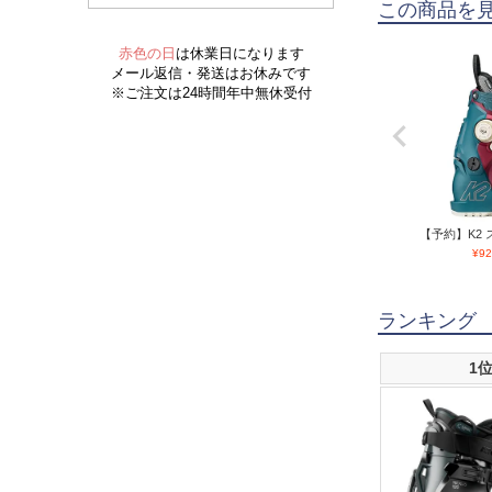
この商品を
【予約】K2 
¥
92
ランキング
1