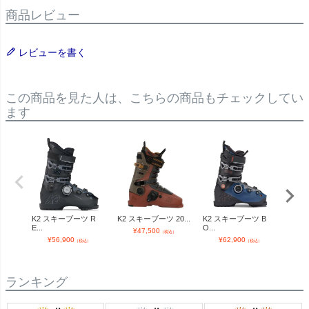
商品レビュー
レビューを書く
この商品を見た人は、こちらの商品もチェックしてい
ます
K2 スキーブーツ R
K2 スキーブーツ 20...
K2 スキーブーツ B
K2 
E...
O...
O...
¥
47,500
（税込）
¥
56,900
¥
62,900
¥
（税込）
（税込）
ランキング