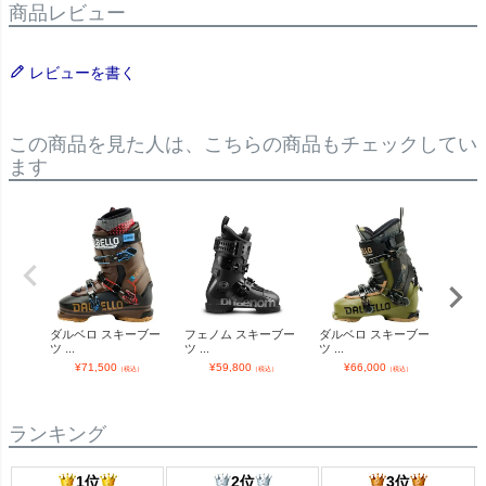
商品レビュー
レビューを書く
この商品を見た人は、こちらの商品もチェックしてい
ます
ダルベロ スキーブー
フェノム スキーブー
ダルベロ スキーブー
ダル
ツ ...
ツ ...
ツ ...
ツ ...
¥
71,500
¥
59,800
¥
66,000
¥
（税込）
（税込）
（税込）
ランキング
1位
2位
3位