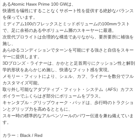
あるAtomic Hawx Prime 100 GWは、
快適性を犠牲にすることなくサポート性を提供する絶妙なバランス
を保っています。
ミディアム100のフレックスとミッドボリュームの100mmラスト
で、足に余裕のある中ボリューム層のスキーヤーに最適。
次世代プロライトは合理的な構造でありながら、要所要所に補強を
施し、
あらゆるコンディションでターンを可能にする強さと自信をスキー
ヤーに提供します。
3Dブロンズ・ライナーは、かかとと足首周りにクッション性と解剖
学的形状をあらかじめ施し、快適なフィット感を実現。
メモリー・フィットにより、シェル、カフ、ライナーを数分でフル
カスタマイズ可能。
取り外し可能なアダプティブ・フィット・システム（AFS）カフス
ポイラーでふくらはぎ部分にボリュームをプラス。
キャンタブル・グリップウォーク・パッドは、歩行時のトラクショ
ンとグリップ力を高めるとともに、
スキー時の標準的なアルペンソールのパワー伝達を兼ね備えていま
す。
カラー：Black / Red