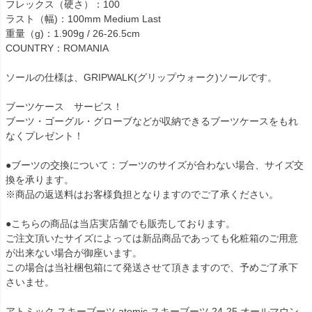
フレックス（硬さ）：100
ラスト（幅)：100mm Medium Last
重量（g)：1.909g / 26-26.5cm
COUNTRY：ROMANIA
ソールの仕様は、GRIPWALK(グリップウォーク)ソールです。
ブーツケース サービス！
ブーツ・ゴーグル・グローブなどが収納できるブーツケースをもれ
なくプレゼント！
●ブーツの交換について：ブーツのサイズが合わない場合、サイズ交
換を承ります。
※商品の返送料はお客様負担となりますのでご了承ください。
●こちらの商品は当店実店舗でも販売しております。
ご注文頂いたサイズによっては新品商品であっても化粧箱のご用意
が出来ない場合が御座います。
この場合は当社梱包箱にて発送させて頂きますので、予めご了承下
さいませ。
アトミック スキーブーツ,atomic スキーブーツ,24-25,オールマウン