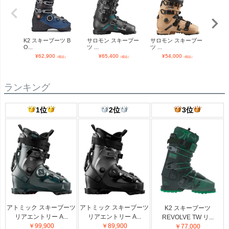
K2 スキーブーツ B
サロモン スキーブー
サロモン スキーブー
アト
O...
ツ ...
ツ ...
ーツ..
¥
62,900
¥
65,400
¥
54,000
¥
（税込）
（税込）
（税込）
ランキング
1位
2位
3位
アトミック スキーブーツ
アトミック スキーブーツ
K2 スキーブーツ
リアエントリー A...
リアエントリー A...
REVOLVE TW リ...
￥99,900
￥89,900
￥77,000