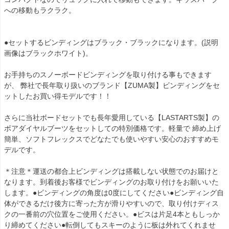
への移動もラクラク。
●セットするビンディングはブラック・ブラックになります。(説明
画像はブラックホワイト)。
お手持ちのスノーボードビンディングを取り付ける事もできます
が、 弊社で長年取り扱いのブランド【ZUMA製】ビンディングをセ
ットしたお買い得モデルです！！
さらに当社ボードセットでも長年愛用している【LASTARTS製】の
ボアダイヤルブーツをセットしての特別価格です。軽量で 締め上げ
簡単、ソフトフレックスでどなたでも使いやすい安心のおすすめモ
デルです。
＊注意＊運送の都合上ビンディングは搭載しない状態でのお届けと
なります。到着後お客様でビンディングのお取り付けをお願いいた
します。●ビンディングの角度は0度にしてください●ビンディング自
体ができるだけ後方に寄った方が滑りやすいので、取り付けディス
クの一番前の穴位置をご使用ください。●ビスは片足4本ともしっか
り締めてください●転倒してもスキーのように板は外れてくれませ