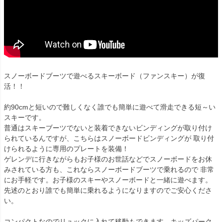
スノーボードブーツで遊べるスキーボード（ファンスキー）が復
活！！
約90cmと短いので難しくなく誰でも簡単に遊べて滑走できる短～い
スキーです。
普通はスキーブーツでないと装着できないビンディングが取り付け
られているんですが、こちらはスノーボードビンディングが 取り付
けられるように専用のプレートを装備！
ゲレンデに行きながらもお子様のお世話などでスノーボードをお休
みされている方も、これならスノーボードブーツで乗れるので 非常
にお手軽です。お子様のスキーやスノーボードと一緒に遊べます。
先述のとおり誰でも簡単に乗れるようになりますのでご安心くださ
い。
コンパクトなのでリュックに入れて移動もできます。キッズパーク