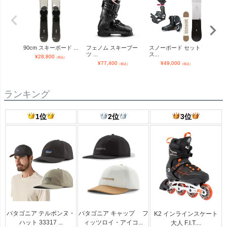
90cm スキーボード ...
フェノム スキーブー
スノーボード セット
Websp
ツ ...
ス...
¥
28,800
（税込）
¥
77,400
¥
49,000
（税込）
（税込）
ランキング
1位
2位
3位
パタゴニア テルボンヌ・
パタゴニア キャップ フ
K2 インラインスケート
ハット 33317 ...
ィッツロイ・アイコ...
大人 F.I.T....