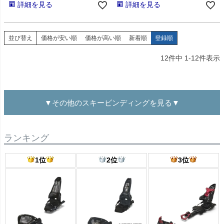
詳細を見る
詳細を見る
並び替え
価格が安い順
価格が高い順
新着順
登録順
12
件中
1
-
12
件表示
▼その他のスキービンディングを見る▼
ランキング
1位
2位
3位