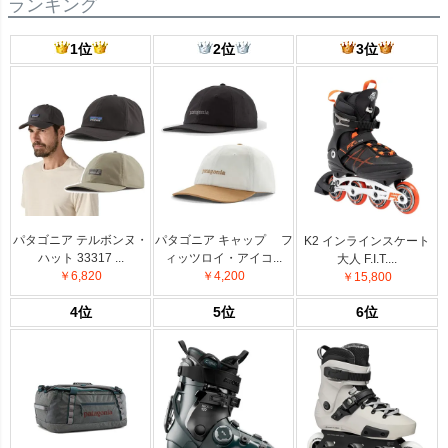
ランキング
1位
2位
3位
パタゴニア テルボンヌ・
パタゴニア キャップ フ
K2 インラインスケート
ハット 33317 ...
ィッツロイ・アイコ...
大人 F.I.T....
￥6,820
￥4,200
￥15,800
4位
5位
6位