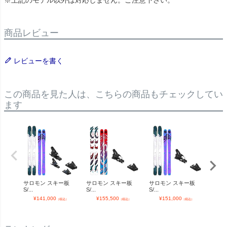
商品レビュー
レビューを書く
この商品を見た人は、こちらの商品もチェックしてい
ます
サロモン スキー板
サロモン スキー板
サロモン スキー板
サロ
S/...
S/...
S/...
S/...
¥
141,000
¥
155,500
¥
151,000
¥
（税込）
（税込）
（税込）