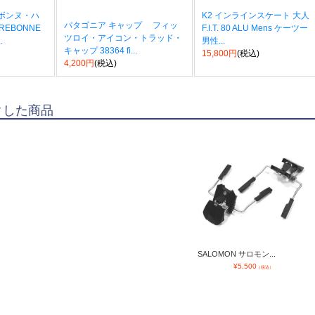
ボンヌ・ハ
K2 インラインスケート 大人
パタゴニア キャップ フィッ
RREBONNE
F.I.T. 80 ALU Mens ケーツー
ツロイ・アイコン・トラッド・
.
男性...
キャップ 38364 fi...
15,800円
(税込)
4,200円
(税込)
クした商品
SALOMON サロモン...
¥
5,500
（税込）