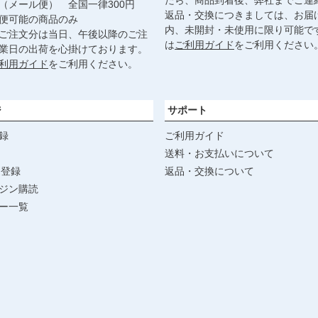
たら、商品到着後、弊社までご連
（メール便） 全国一律300円
返品・交換につきましては、お届
便可能の商品のみ
内、未開封・未使用に限り可能で
ご注文分は当日、午後以降のご注
は
ご利用ガイド
をご利用ください
業日の出荷を心掛けております。
利用ガイド
をご利用ください。
ジ
サポート
録
ご利用ガイド
送料・お支払いについて
達登録
返品・交換について
ジン購読
ー一覧