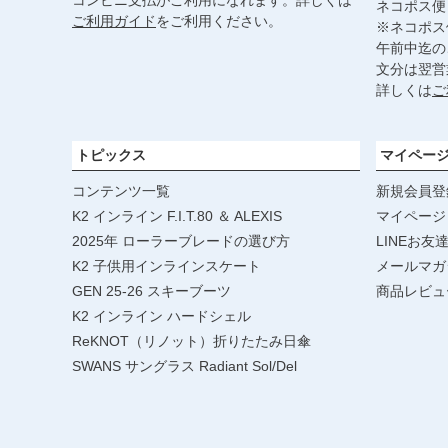
コンビニ支払がご利用になれます。詳しくは
ネコポス便
ご利用ガイド
をご利用ください。
※ネコポス
午前中迄の
文分は翌営
詳しくは
ご
トピックス
マイペー
コンテンツ一覧
新規会員登
K2 インライン F.I.T.80 ＆ ALEXIS
マイページ
2025年 ローラーブレードの選び方
LINEお友
K2 子供用インラインスケート
メールマガ
GEN 25-26 スキーブーツ
商品レビュ
K2 インライン ハードシェル
ReKNOT（リノット）折りたたみ日傘
SWANS サングラス Radiant Sol/Del