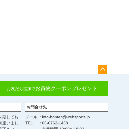
ペー
ジト
お買物クーポンプレゼント
お友だち追加で
ップ
へ
お問合せ先
を期してお
メール
info-honten@websports.jp
御座いまし
TEL
06-6762-1458