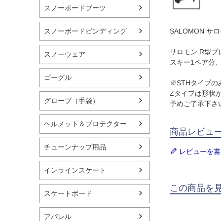
スノーボードブーツ
スノーボードビンディング
SALOMON サ
サロモン R型ブ
スノーウェア
スキー1ペア分
ゴーグル
※STHタイプ
Zタイプは形状
グローブ（手袋）
予めご了承下さ
ヘルメット＆プロテクター
商品レビュ
チューンナップ用品
レビューを書
インラインスケート
この商品を
スケートボード
アパレル