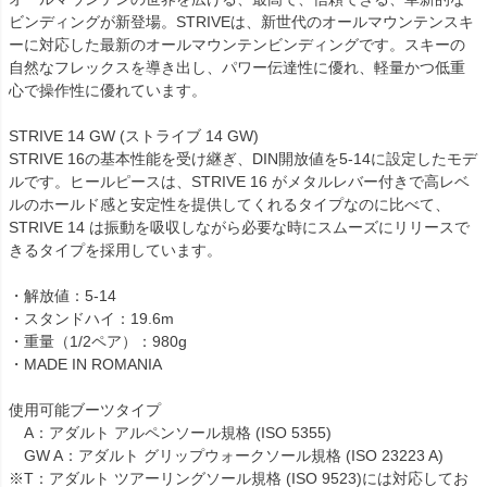
ビンディングが新登場。STRIVEは、新世代のオールマウンテンスキ
ーに対応した最新のオールマウンテンビンディングです。スキーの
自然なフレックスを導き出し、パワー伝達性に優れ、軽量かつ低重
心で操作性に優れています。
STRIVE 14 GW (ストライブ 14 GW)
STRIVE 16の基本性能を受け継ぎ、DIN開放値を5-14に設定したモデ
ルです。ヒールピースは、STRIVE 16 がメタルレバー付きで高レベ
ルのホールド感と安定性を提供してくれるタイプなのに比べて、
STRIVE 14 は振動を吸収しながら必要な時にスムーズにリリースで
きるタイプを採用しています。
・解放値：5-14
・スタンドハイ：19.6m
・重量（1/2ペア）：980g
・MADE IN ROMANIA
使用可能ブーツタイプ
A：アダルト アルペンソール規格 (ISO 5355)
GW A：アダルト グリップウォークソール規格 (ISO 23223 A)
※T：アダルト ツアーリングソール規格 (ISO 9523)には対応してお