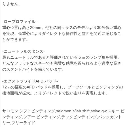
りません。
-ロープロファイル-
重心位置は高さ20mm。他社の同クラスのモデルより30％低い重心
を実現。低重心によりダイレクトな操作性と雪面を間近に感じるこ
とができます。
-ニュートラルスタンス-
最もニュートラルであると評価されている５㎜のランプ角を採用。
どんなフラットなスキーでも完璧な感覚を得られるよう適度な高さ
のスタンドハイトを備えています。
-エクストラワイドAFD パッド-
72㎜の幅広のAFD パッドを採用し、ブーツソールとビンディングの
接地面積が拡大。よりダイレクトで鋭い走りを実現します。
サロモン シフトビンディング,salomon s/lab shift,strive gw,スキー ビ
ンディング,ツアー ビンディング,テックビンディング,バックカント
リー,フリーライド