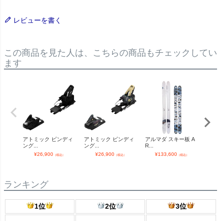
レビューを書く
この商品を見た人は、こちらの商品もチェックしてい
ます
アトミック ビンディ
アトミック ビンディ
アルマダ スキー板 A
マー
ング...
ング...
R...
グ ...
¥
26,900
¥
26,900
¥
133,600
¥
（税込）
（税込）
（税込）
ランキング
1位
2位
3位