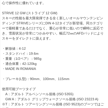
心で操作性に優れています。
STRIVE 12 GW (ストライブ 12 GW)
スキーの性能を最大限発揮できる全く新しいオールマウンテンビン
ディング STRIVEシリーズにDIN 4-12タイプが新登場。同カテゴリ
ーで最軽量であるだけでなく、重心が非常に低いので瞬時に反応で
き、雪面状況が非常につかみやすい。幅広72㎜のAFDパッドにより
スキーをダイレクトに扱えます。
・解放値：4-12
・スタンドハイ：19.6m
・重量（1/2ペア）：985g
・適合体重：42-120kg
・MADE IN ROMANIA
・ブレーキ(L型)：90mm、100mm、115mm
使用可能ブーツタイプ
A：アダルト アルペンソール規格 (ISO 5355)
GW A：アダルト グリップウォークソール規格 (ISO 23223 A)
※T：アダルト ツアーリングソール規格 (ISO 9523)のブーツではご