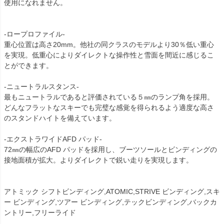
使用になれません。
-ロープロファイル-
重心位置は高さ20mm。他社の同クラスのモデルより30％低い重心
を実現。低重心によりダイレクトな操作性と雪面を間近に感じるこ
とができます。
-ニュートラルスタンス-
最もニュートラルであると評価されている５㎜のランプ角を採用。
どんなフラットなスキーでも完璧な感覚を得られるよう適度な高さ
のスタンドハイトを備えています。
-エクストラワイドAFD パッド-
72㎜の幅広のAFD パッドを採用し、ブーツソールとビンディングの
接地面積が拡大。よりダイレクトで鋭い走りを実現します。
アトミック シフトビンディング,ATOMIC,STRIVE ビンディング,スキ
ー ビンディング,ツアー ビンディング,テックビンディング,バックカ
ントリー,フリーライド