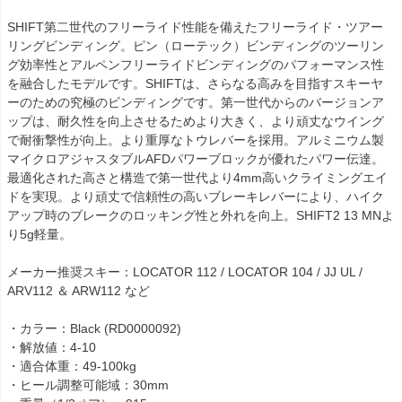
SHIFT第二世代のフリーライド性能を備えたフリーライド・ツアー
リングビンディング。ピン（ローテック）ビンディングのツーリン
グ効率性とアルペンフリーライドビンディングのパフォーマンス性
を融合したモデルです。SHIFTは、さらなる高みを目指すスキーヤ
ーのための究極のビンディングです。第一世代からのバージョンア
ップは、耐久性を向上させるためより大きく、より頑丈なウイング
で耐衝撃性が向上。より重厚なトウレバーを採用。アルミニウム製
マイクロアジャスタブルAFDパワーブロックが優れたパワー伝達。
最適化された高さと構造で第一世代より4mm高いクライミングエイ
ドを実現。より頑丈で信頼性の高いブレーキレバーにより、ハイク
アップ時のブレークのロッキング性と外れを向上。SHIFT2 13 MNよ
り5g軽量。
メーカー推奨スキー：LOCATOR 112 / LOCATOR 104 / JJ UL /
ARV112 ＆ ARW112 など
・カラー：Black (RD0000092)
・解放値：4-10
・適合体重：49-100kg
・ヒール調整可能域：30mm