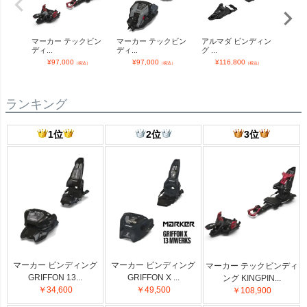
マーカー テックビン
マーカー テックビン
アルマダ ビンディン
DYNA
ディ...
ディ...
グ ...
¥
¥
97,000
¥
97,000
¥
116,800
（税込）
（税込）
（税込）
ランキング
1位
2位
3位
マーカー ビンディング
マーカー ビンディング
マーカー テックビンディ
GRIFFON 13...
GRIFFON X ...
ング KINGPIN...
￥34,600
￥49,500
￥108,900