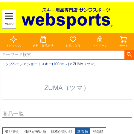
MENU
トピックス
送料・支払方法
お気に入り
マイページ
カート
トップページ
ショートスキー(100cm～)
ZUMA（ツマ）
ZUMA（ツマ）
商品一覧
並び替え
価格が安い順
価格が高い順
新着順
登録順