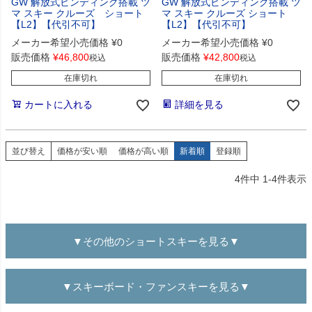
GW 解放式ビンディング搭載 ツ
GW 解放式ビンディング搭載 ツ
マ スキー クルーズ ショート
マ スキー クルーズ ショート
【L2】【代引不可】
【L2】【代引不可】
メーカー希望小売価格
¥
0
メーカー希望小売価格
¥
0
販売価格
¥
46,800
販売価格
¥
42,800
税込
税込
在庫切れ
在庫切れ
カートに入れる
詳細を見る
並び替え
価格が安い順
価格が高い順
新着順
登録順
4
件中
1
-
4
件表示
▼その他のショートスキーを見る▼
▼スキーボード・ファンスキーを見る▼