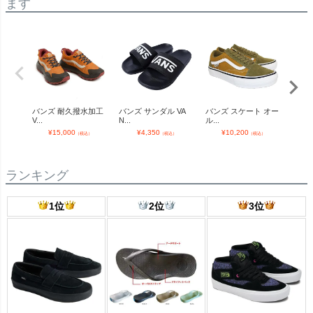
ます
バンズ 耐久撥水加工
バンズ サンダル VA
バンズ スケート オー
バンズ
V...
N...
ル...
A...
¥
15,000
¥
4,350
¥
10,200
¥
（税込）
（税込）
（税込）
ランキング
1位
2位
3位