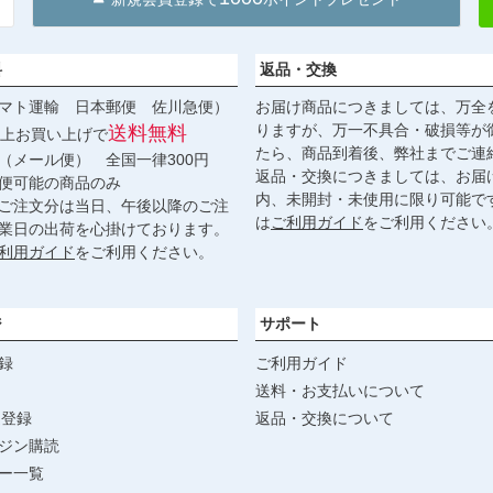
料
返品・交換
マト運輸 日本郵便 佐川急便）
お届け商品につきましては、万全
りますが、万一不具合・破損等が
送料無料
円以上お買い上げで
たら、商品到着後、弊社までご連
（メール便） 全国一律300円
返品・交換につきましては、お届
便可能の商品のみ
内、未開封・未使用に限り可能で
ご注文分は当日、午後以降のご注
は
ご利用ガイド
をご利用ください
業日の出荷を心掛けております。
利用ガイド
をご利用ください。
ジ
サポート
録
ご利用ガイド
送料・お支払いについて
達登録
返品・交換について
ジン購読
ー一覧