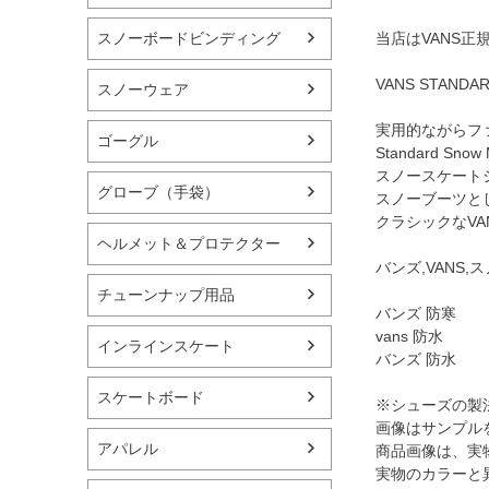
スノーボードビンディング
当店はVANS
VANS STANDA
スノーウェア
実用的ながらファッ
ゴーグル
Standard 
スノースケート
グローブ（手袋）
スノーブーツと
クラシックなV
ヘルメット＆プロテクター
バンズ,VANS
チューンナップ用品
バンズ 防寒
vans 防水
インラインスケート
バンズ 防水
スケートボード
※シューズの製
画像はサンプル
アパレル
商品画像は、実
実物のカラーと