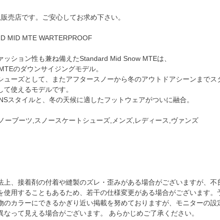
正規販売店です。ご安心してお求め下さい。
RD MID MTE WARTERPROOF
ション性も兼ね備えたStandard Mid Snow MTEは、
Snow MTEのダウンサイジングモデル。
シューズとして、またアフタースノーから冬のアウトドアシーンまでス
して使えるモデルです。
ANSスタイルと、冬の天候に適したフットウェアがついに融合。
,スノーブーツ,スノースケートシューズ,メンズ,レディース,ヴァンズ
法上、接着剤の付着や縫製のズレ・歪みがある場合がございますが、不
を使用することもあるため、若干の仕様変更がある場合がございます。
物のカラーにできるかぎり近い掲載を努めておりますが、モニターの設
異なって見える場合がございます。 あらかじめご了承ください。