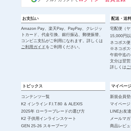
お支払い
配送・送
Amazon Pay、楽天Pay、PayPay、クレジッ
宅配便（ヤ
トカード、代金引換、銀行振込、郵便振替、
15,000
コンビニ支払がご利用になれます。詳しくは
ネコポス便
ご利用ガイド
をご利用ください。
※ネコポス
午前中迄の
文分は翌営
詳しくは
ご
トピックス
マイペー
コンテンツ一覧
新規会員登
K2 インライン F.I.T.80 ＆ ALEXIS
マイページ
2025年 ローラーブレードの選び方
LINEお友
K2 子供用インラインスケート
メールマガ
GEN 25-26 スキーブーツ
商品レビュ