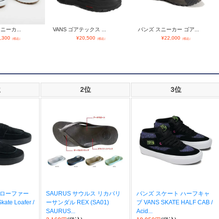
ニーカ...
VANS ゴアテックス ...
バンズ スニーカー ゴア...
,300
¥
20,500
¥
22,000
（税込）
（税込）
（税込）
位
2位
3位
 ローファー
SAURUS サウルス リカバリ
バンズ スケート ハーフキャ
te Loafer /
ーサンダル REX (SA01)
ブ VANS SKATE HALF CAB /
SAURUS...
Acid...