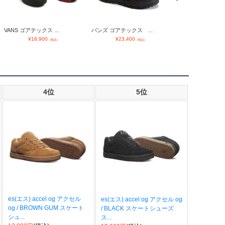
VANS ゴアテックス ...
バンズ ゴアテックス ...
VANS 防水 スニーカ
¥
18,900
¥
23,400
¥
11,385
（税込）
（税込）
（
4位
5位
es(エス) accel og アクセル
es(エス) accel og アクセル og
og / BROWN GUM スケート
/ BLACK スケートシューズ
シュ...
ス...