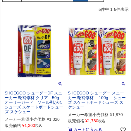
5
件中
1
-
5
件表示
SHOEGOO シューグーDF スニ
SHOEGOO シューグー スニー
ーカー 靴補修材 クリア 50g
カー 靴補修材 100g シュー
オーリーガード ソール剥がれ
ズ スケートボードシューズ ス
シューズ スケートボードシュー
ケシュー
ズ スケシュー
メーカー希望小売価格
¥
1,870
メーカー希望小売価格
¥
1,320
販売価格
¥
1,780
税込
販売価格
¥
1,300
税込
カートに入れる