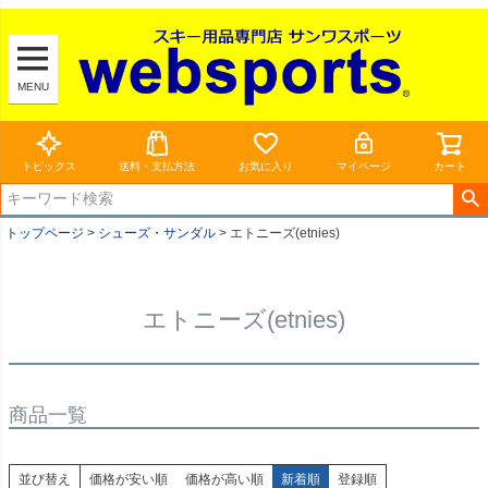
MENU
トピックス
送料・支払方法
お気に入り
マイページ
カート
トップページ
シューズ・サンダル
エトニーズ(etnies)
エトニーズ(etnies)
商品一覧
並び替え
価格が安い順
価格が高い順
新着順
登録順