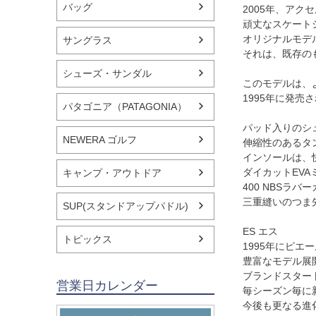
バッグ
2005年、ア
頑丈なスケート
オリジナルモデ
サングラス
それは、既存の
シューズ・サンダル
このモデルは、
1995年に発
パタゴニア（PATAGONIA）
パッド入りのシ
NEWERA ゴルフ
伸縮性のあるタ
インソールは、
ダイカットEV
キャンプ・アウトドア
400 NBSラ
三重縫いのつま
SUP(スタンドアップパドル)
ES エス
トピックス
1995年にピ
豊富なモデル展
ブランドスター
営業日カレンダー
毎シーズン毎に
今後も更なる進