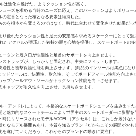
クセルは進化を遂げた。よりクッション性が高く、
シューズを求める当時のニーズに応え、このバージョンはよりボリュー
ルの定番となった核となる要素は維持した。
ものを根本から変えるのではなく、時代に合わせて変化させた結果だっ
より優れたクッション性と足元の安定感を求めるスケーターにとって魅
売されたアクセルが実現した独特の履き心地を提供し、スケートボードの
ュータンと履き口が快適性と足首のサポートを向上させます。
ンストラップが、しっかりと固定され、中央にフィットします。
快適性と衝撃保護性能を向上させます。(商品のインソールは黒色になり
Aミッドソールは、快適性、耐久性、そしてボードフィール性能を向上さ
バーカップソールアウトソールがトラクション性能を向上させます。
先キャップが耐久性を向上させ、長持ちさせます。
エール・アンドレによって、本格的なスケートボードシューズを生み出すため
開と魅力的なスケートチームにより世界中のスケートボーダーに影響を
ト時にリリースされたモデルACCEL（アクセル）は、これしか履けな
新たなモデル展開もあり、本質を知るブランドだからこその展開がおも
化を遂げていくだろう、これからのブランドの動きに要注目。