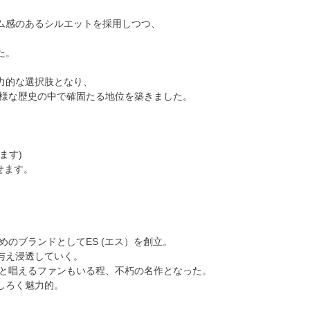
ム感のあるシルエットを採用しつつ、
た。
力的な選択肢となり、
多様な歴史の中で確固たる地位を築きました。
ます)
せます。
のブランドとしてES (エス）を創立。
与え浸透していく。
いと唱えるファンもいる程、不朽の名作となった。
しろく魅力的。