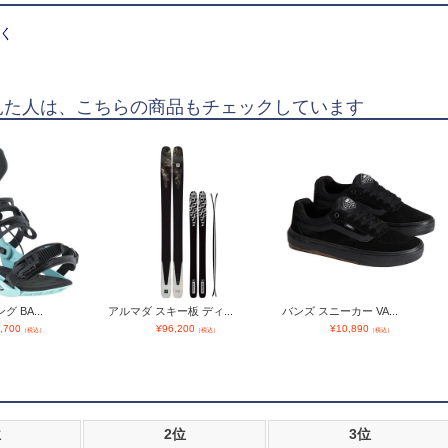
く
見た人は、こちらの商品もチェックしています
 BA...
アルマダ スキー板 ディ...
バンズ スニーカー VA...
,700
¥
96,200
¥
10,890
（税込）
（税込）
（税込）
位
2位
3位