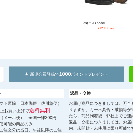
es(エス) accel...
¥
12,000
（税込）
1000
新規会員登録で
ポイントプレゼント
料
返品・交換
マト運輸 日本郵便 佐川急便）
お届け商品につきましては、万全
りますが、万一不具合・破損等が
送料無料
円以上お買い上げで
たら、商品到着後、弊社までご連
（メール便） 全国一律300円
返品・交換につきましては、お届
便可能の商品のみ
内、未開封・未使用に限り可能で
ご注文分は当日、午後以降のご注