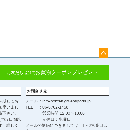
ペー
ジト
お買物クーポンプレゼント
お友だち追加で
ップ
へ
お問合せ先
を期してお
メール
info-honten@websports.jp
御座いまし
TEL
06-6762-1458
絡下さい。
営業時間 12:00〜18:00
け後7日間以
定休日：水曜日
す。詳しく
メールの返信につきましては、1～2営業日以