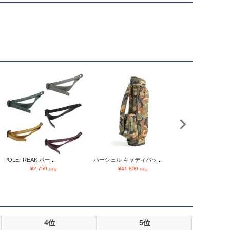
POLEFREAK ポー...
OUTLAND 偏光サン
ハーシェル キャディバッ...
¥
2,750
¥
12,900
¥
41,800
（税込）
（税込）
4位
5位