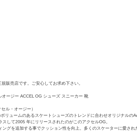
)正規販売店です。ご安心してお求め下さい。
ルオージー ACCEL OG シューズ スニーカー 靴
 アクセル・オージー）
頭のボリュームのあるスケートシューズのトレンドに合わせオリジナルのAcc
スして2005 年にリリースされたのがこのアクセルOG。
ィングを追加する事でクッション性を向上。多くのスケーターに愛され