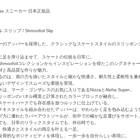
das スニーカー 日本正規品
ップ / Shmoofoil Slip
ーのアッパーを採用した、クラシックなスケートスタイルのスリッポン
 Slideに足を滑り込ませて、スケートの伝統を日常に。
hmoofoilコレクションからインスピレーションを得たこのシグネチャ
材と高品質な作りが魅力。
提案するのは、肩の力を抜いたスタイルと確かな快適さ。耐久性と柔軟性を
ないデザインでスムーズな着脱を実現。
は、マーク・ゴンザレスのお気に入りであるNizzaとAloha Super。
リッポンのパネル構造と計算されたカラーブロックが融合し、
スケートパークでも存在感を放つルックに仕上げている。
テキスタイルを組み合わせたアッパーは、やわらかく足を包み込むよう
プ力に優れたラバーアウトソールが、街中での確かな足運びをサポート
でも、日常のリラックスタイムでも、外出時でも。
、快適さとスタイルの両立を叶える一足。
sの持つ反骨的なポジティビティを体現し、一歩一歩を自分らしい表現に。