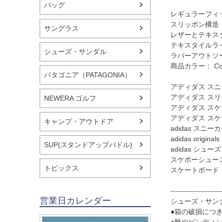
バッグ
レギュラーフィ
スリッポン構造
サングラス
レザーとテキス
テキスタイルラ
シューズ・サンダル
ラバーアウトソ
商品カラー： Core B
パタゴニア（PATAGONIA）
アディダス ス
アディダス ス
NEWERA ゴルフ
アディダス スケ
アディダス ス
キャンプ・アウトドア
adidas スニー
adidas origin
SUP(スタンドアップパドル)
adidas シューズ
スケボーシュー
トピックス
スケートボード
--------------------
営業日カレンダー
シューズ・サン
●箱の破損につ
●靴やビンディ