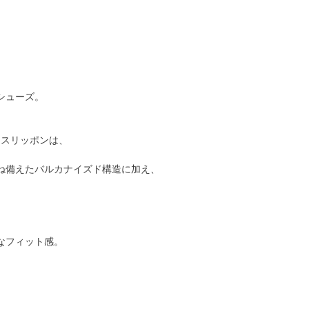
シューズ。
ースリッポンは、
兼ね備えたバルカナイズド構造に加え、
なフィット感。
。