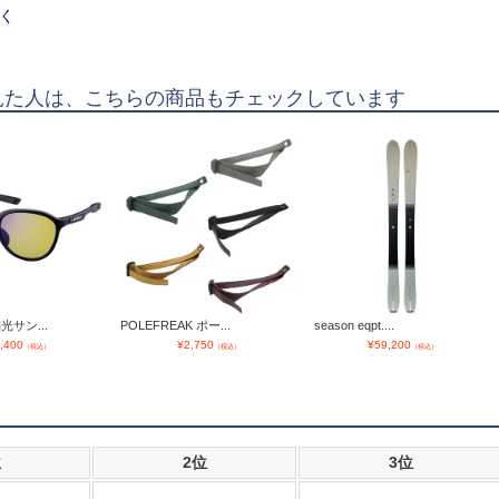
く
見た人は、こちらの商品もチェックしています
光サン...
POLEFREAK ポー...
season eqpt....
,400
¥
2,750
¥
59,200
（税込）
（税込）
（税込）
位
2位
3位