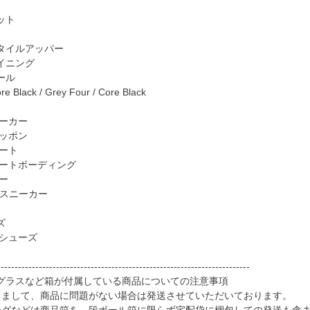
ット
タイルアッパー
イニング
ール
lack / Grey Four / Core Black
ニーカー
リッポン
ート
ケートボーディング
カー
als スニーカー
ズ
 シューズ
-------------------------------------------------------------------------
グラスなど箱が付属している商品についての注意事項
きまして、商品に問題がない場合は発送させていただいております。
ングなどは商品箱を、段ボール箱に限らず宅配袋に梱包しての発送も含