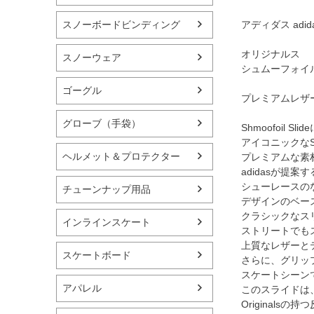
スノーボードビンディング
アディダス adi
オリジナルス
スノーウェア
シュムーフォイル スリ
ゴーグル
プレミアムレザ
グローブ（手袋）
Shmoofoil
アイコニックなS
ヘルメット＆プロテクター
プレミアムな素
adidasが
シューレースの
チューンナップ用品
デザインのベース
クラシックなス
インラインスケート
ストリートでも
上質なレザーと
スケートボード
さらに、グリッ
スケートシーン
アパレル
このスライドは
Original