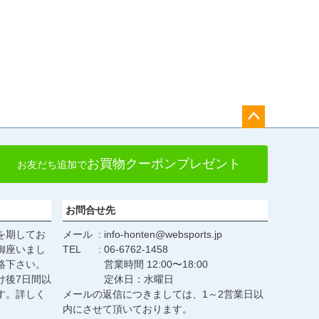
ペー
ジト
お買物クーポンプレゼント
お友だち追加で
ップ
へ
お問合せ先
を期してお
メール
info-honten@websports.jp
御座いまし
TEL
06-6762-1458
絡下さい。
営業時間 12:00〜18:00
け後7日間以
定休日：水曜日
す。詳しく
メールの返信につきましては、1～2営業日以
。
内にさせて頂いております。