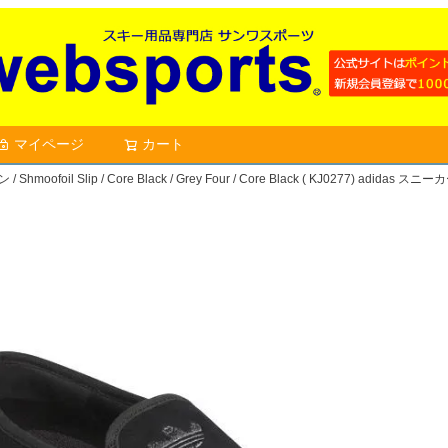
マイページ
カート
検索
hmoofoil Slip / Core Black / Grey Four / Core Black ( KJ0277) a