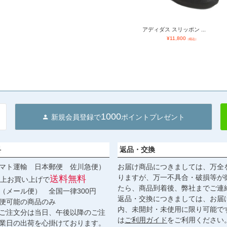
アディダス スリッポン ...
¥
11,800
（税込）
1000
新規会員登録で
ポイントプレゼント
料
返品・交換
マト運輸 日本郵便 佐川急便）
お届け商品につきましては、万全
りますが、万一不具合・破損等が
送料無料
円以上お買い上げで
たら、商品到着後、弊社までご連
（メール便） 全国一律300円
返品・交換につきましては、お届
便可能の商品のみ
内、未開封・未使用に限り可能で
ご注文分は当日、午後以降のご注
は
ご利用ガイド
をご利用ください
業日の出荷を心掛けております。