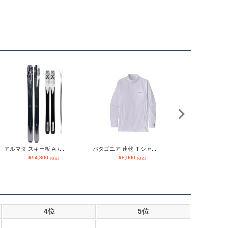
アルマダ スキー板 AR...
パタゴニア 速乾 Ｔシャ...
ハーシェル キャディ
¥
94,800
¥
8,000
¥
52,800
（税込）
（税込）
4位
5位