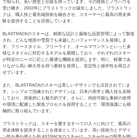
で知られ、長い歴史と伝統を持っています。その技術とノウハウを
受け継ぎ、2002年にブラストラックが誕生しました。ブラストラッ
クは、職人技と最先端技術を融合させ、スキーヤーに最高の滑走体
験を提供することを目指しています。
BLASTRACKのスキーは、精密な設計と厳格な品質管理によって製造
され、どんな地形や雪質でも卓越したパフォーマンスを発揮しま
す。フリースタイル、フリーライド、オールマウンテンといった多
様なスタイルに対応するモデルを展開しており、それぞれのスキー
が特定のニーズに応じた最適な機能を提供します。特に、軽量であ
りながら高い耐久性を持つ素材を使用し、安定性と操作性を両立さ
せています。
また、BLASTRACKのスキーは美しいデザインでも注目されていま
す。シンプルで洗練されたデザインは、日本の美学と職人技を反映
しており、視覚的にも魅力的です。さらに、持続可能な素材の使用
や環境に配慮した製造プロセスを採用することで、環境保護にも積
極的に取り組んでいます。
ブラストラックは、スキーを愛するすべての人々に向けて、最高の
滑走体験を提供することを使命としています。高い技術力とデザイ
ン性を兼ね備えたBLASTRACKのスキーは、スキーヤーの限界を押し