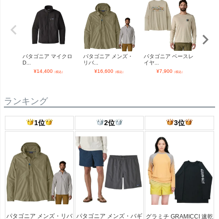
パタゴニア マイクロ
パタゴニア メンズ・
パタゴニア ベースレ
パタ
D...
リバ...
イヤ...
リ...
¥
14,400
¥
16,600
¥
7,900
¥
（税込）
（税込）
（税込）
ランキング
1位
2位
3位
パタゴニア メンズ・リバ
パタゴニア メンズ・バギ
グラミチ GRAMICCI 速乾