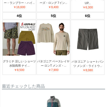
ー・ランブラー・ハイ...
ーズ・ロング 7イン...
UP...
￥16,600
￥9,400
￥6,300
4位
5位
6位
グラミチ 涼しい ショーツ
パタゴニア ベースレイヤ
パタゴニア ショートパン
水陸両用 ナイ...
ー ロンT メンズ・...
ツ メンズ・ライトウ...
￥8,500
￥7,900
￥8,080
最近チェックした商品