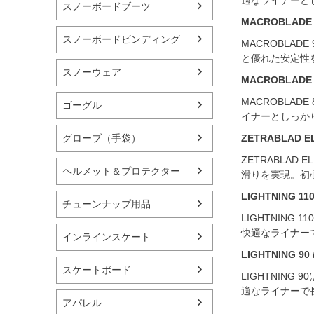
適なライナーと
スノーボードブーツ
MACROBLADE
スノーボードビンディング
MACROBLA
と優れた安定性
スノーウェア
MACROBLADE
MACROBLA
ゴーグル
イナーとしっか
グローブ（手袋）
ZETRABLAD
ZETRABLA
ヘルメット＆プロテクター
滑りを実現。初
LIGHTNING 1
チューンナップ用品
LIGHTNIN
快適なライナー
インラインスケート
LIGHTNING 9
スケートボード
LIGHTNIN
適なライナーで
アパレル