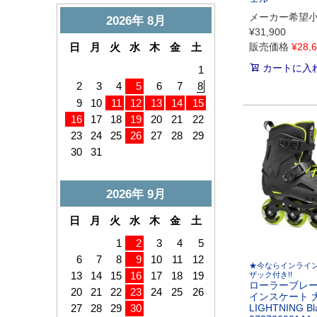
メーカー希望
¥
31,900
販売価格
¥
28,
カートに入
★今ならインライ
ザック付き!!
ローラーブレー
インスケート 
LIGHTNING Bl