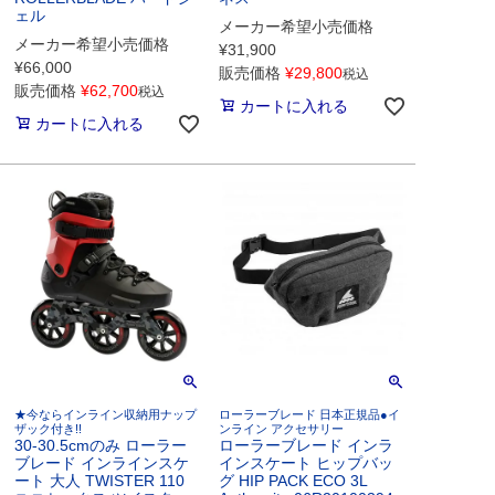
ェル
メーカー希望小売価格
メーカー希望小売価格
¥
31,900
¥
66,000
販売価格
¥
29,800
税込
販売価格
¥
62,700
税込
カートに入れる
カートに入れる
★今ならインライン収納用ナップ
ローラーブレード 日本正規品●イ
ザック付き!!
ンライン アクセサリー
30-30.5cmのみ ローラー
ローラーブレード インラ
ブレード インラインスケ
インスケート ヒップバッ
ート 大人 TWISTER 110
グ HIP PACK ECO 3L