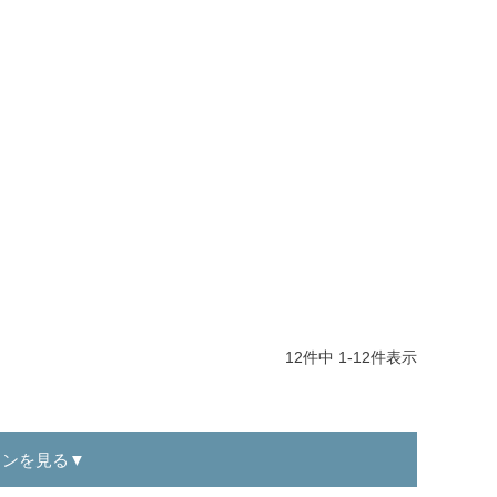
12
件中
1
-
12
件表示
インを見る▼