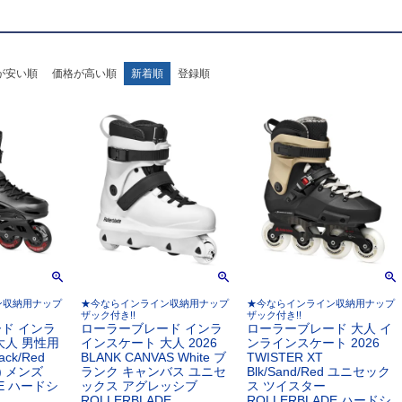
が安い順
価格が高い順
新着順
登録順
ン収納用ナップ
★今ならインライン収納用ナップ
★今ならインライン収納用ナップ
ザック付き!!
ザック付き!!
ド インラ
ローラーブレード インラ
ローラーブレード 大人 イ
大人 男性用
インスケート 大人 2026
ンラインスケート 2026
ack/Red
BLANK CANVAS White ブ
TWISTER XT
1) メンズ
ランク キャンバス ユニセ
Blk/Sand/Red ユニセック
DE ハードシ
ックス アグレッシブ
ス ツイスター
ROLLERBLADE
ROLLERBLADE ハードシ