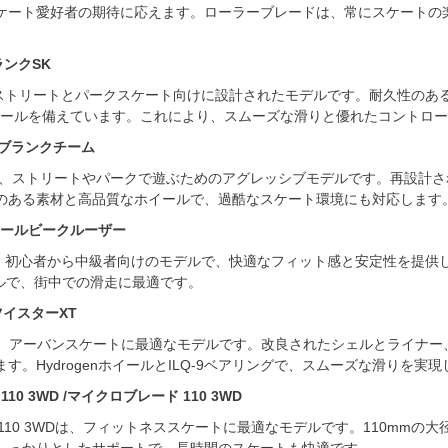
ケート愛好者の期待に応えます。ローラーブレードは、常にスケートの
ブランクSK
Kは、ストリートとパークスケート向けに設計されたモデルです。耐久性の
enホイールを備えています。これにより、スムーズな滑りと優れたコントロ
M /ブランクチーム
EAMは、ストリートやパークで遊ぶためのアグレッシブモデルです。再設
のある素材と高品質なホイールで、過酷なスケート環境にも対応します
 /アールビークルーザー
ERは、初心者から中級者向けのモデルで、快適なフィット感と安定性を提
ールで、街中での滑走に最適です。
 /ツイスターXT
XTは、アーバンスケートに最適なモデルです。改良されたシェルとライナ
す。HydrogenホイールとILQ-9ベアリングで、スムーズな滑りを実
 110 3WD /マイクロブレード 110 3WD
DE 110 3WDは、フィットネススケートに最適なモデルです。110m