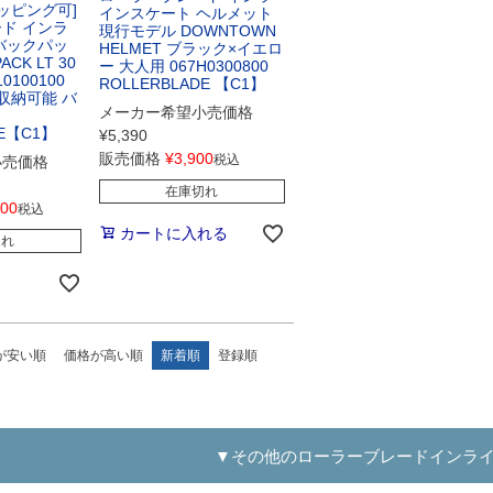
ッピング可]
インスケート ヘルメット
ド インラ
現行モデル DOWNTOWN
バックパッ
HELMET ブラック×イエロ
ACK LT 30
ー 大人用 067H0300800
10100100
ROLLERBLADE 【C1】
収納可能 バ
メーカー希望小売価格
DE【C1】
¥
5,390
販売価格
¥
3,900
税込
小売価格
在庫切れ
800
税込
カートに入れる
切れ
が安い順
価格が高い順
新着順
登録順
▼その他のローラーブレードインラ