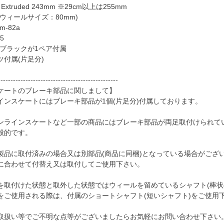
 Extruded 243mm ※29cm以上は255mm
ィールサイズ：80mm)
m-82a
5
es：ブラックが1ペア付属
付属(片足分)
------------------------------------------------
ケートのブレーキ部品に関しまして】
インスケートにはブレーキ部品が1個(片足分)付属しております。
ンラインスケートなど一部の商品にはブレーキ部品が両足取付けられて
般的です。
製品に取付済みの場合又は別部品(商品に同梱)となっている場合がござ
に合わせて付替え又は取付してご使用下さい。
を取付けた状態と取外した状態ではウィールを留めているシャフト(棒状
をご使用される際は、付属のショートシャフト(短いシャフト)をご使用
取扱い等でご不明な点等がございましたらお気軽にお問い合わせ下さい