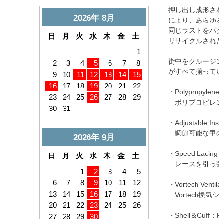
押し出し成形され
により、あらゆ
同じラストをパ
リサイクルされ
街中をクルージ
がすべて揃って
・Polypropylene
ポリプロピレンシ
・Adjustable Ins
調節可能な甲の
・Speed Lacing
レースを引っ張
・Vortech Ventil
Vortech
・Shell＆Cuff：Po