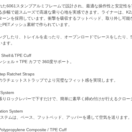
た6061スタンプアルミフレームで設計され、最適な操作性と安定性を実現。
る歩幅で超スムーズで高速な乗り心地を実感できます。ライナーは、K
ターンを採用しています。衝撃を吸収するフットベッド、取り外し可能な
たPETメッシュ素材で作られています。
ングしたり、トレイルを走ったり、オープンロードでレースをしたり、Su
います。
 Shell＆TPE Cuff
ェル + TPE カフで 360度サポート。
tep Ratchet Straps
ラチェットストラップでより完璧なフィット感を実現します。
 System
りロックレバーで下すだけで、簡単に素早く締め付けが行えるクロー
ation System
換気システムは、ベース、フットベッド、アッパーを通して空気を送ります。
lypropylene Composite / TPE Cuff