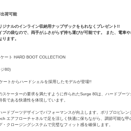
即出荷可能
リジナルのインライン収納用ナップザックをもれなくプレゼント!!
イプの袋なので、両手がふさがらず持ち運びが可能です。 また、電車
なります。
ート HARD BOOT COLLECTION
ージ80)
スケートからハードシェルを採用したモデルが登場!!
スケーターの要求を満たすように作られたSurge 80は、ハードブー
特長である快適性を体現しています。
ハードブーツデザインでパフォーマンスが向上します。ポリプロピレンシ
ortech エアフローチャネルで足を涼しく快適に保ちながら、調節可能
グ・クロージングシステムで完璧なフィット感を確保します。