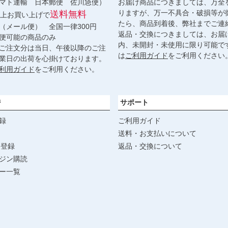
マト運輸 日本郵便 佐川急便）
お届け商品につきましては、万全
りますが、万一不具合・破損等が
送料無料
円以上お買い上げで
たら、商品到着後、弊社までご連
（メール便） 全国一律300円
返品・交換につきましては、お届
便可能の商品のみ
内、未開封・未使用に限り可能で
ご注文分は当日、午後以降のご注
は
ご利用ガイド
をご利用ください
業日の出荷を心掛けております。
利用ガイド
をご利用ください。
ジ
サポート
録
ご利用ガイド
送料・お支払いについて
達登録
返品・交換について
ジン購読
ー一覧