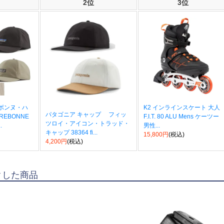
2位
3位
ボンヌ・ハ
K2 インラインスケート 大人
パタゴニア キャップ フィッ
RREBONNE
F.I.T. 80 ALU Mens ケーツー
ツロイ・アイコン・トラッド・
.
男性...
キャップ 38364 fi...
15,800円
(税込)
4,200円
(税込)
クした商品