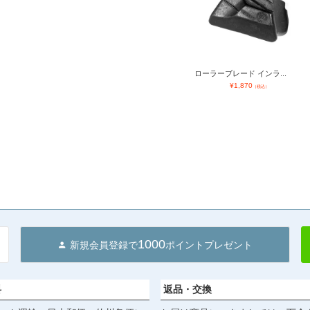
ローラーブレード インラ...
¥
1,870
（税込）
1000
新規会員登録で
ポイントプレゼント
料
返品・交換