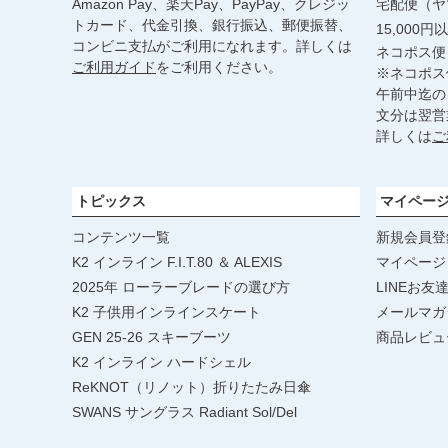
Amazon Pay、楽天Pay、PayPay、クレジッ
宅配便（ヤ
トカード、代金引換、銀行振込、郵便振替、
15,000
コンビニ支払がご利用になれます。詳しくは
ネコポス便
ご利用ガイド
をご利用ください。
※ネコポス
午前中迄の
文分は翌営
詳しくは
ご
トピックス
マイペー
コンテンツ一覧
新規会員登
K2 インライン F.I.T.80 ＆ ALEXIS
マイページ
2025年 ローラーブレードの選び方
LINEお友
K2 子供用インラインスケート
メールマガ
GEN 25-26 スキーブーツ
商品レビュ
K2 インライン ハードシェル
ReKNOT（リノット）折りたたみ日傘
SWANS サングラス Radiant Sol/Del