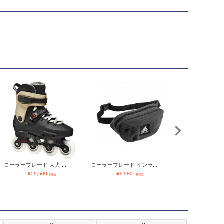
スケボー プロテクタ
ローラーブレード 大人 ...
ローラーブレード インラ...
¥
5,120
（
¥
59,500
¥
1,980
（税込）
（税込）