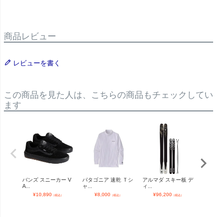
商品レビュー
レビューを書く
この商品を見た人は、こちらの商品もチェックしてい
ます
バンズ スニーカー V
パタゴニア 速乾 Ｔシ
アルマダ スキー板 デ
OUT
A...
ャ...
ィ...
ン...
¥
10,890
¥
8,000
¥
96,200
¥
（税込）
（税込）
（税込）