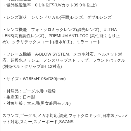
・紫外線透過率：0.1％ 以下(UVカット99.9％ 以上)
・レンズ形状：シリンドリカル(平面)レンズ、ダブルレンズ
・レンズ機能：フォトクロミックレンズ(調光レンズ)、ULTRA
LENS(高視認性レンズ)、PREMIUM ANTI-FOG (高性能くもり止
め)、クラリテックスコート(撥水加工)、ミラーコート
・フレーム機能：A-BLOW SYSTEM、メガネ対応、ヘルメット対
応、超撥水メッシュ、ノンスリップストラップ、ラウンドバックル
(別売ベルトクリップBH-12対応)
・サイズ：W195×H105×D80(mm)
・付属品：ゴーグル用巾着袋
・生産国：日本製
・対象年齢：大人用(男女兼用モデル)
スワンズ,ゴーグル,メガネ対応,調光,フォトクロミック,日本製,ヘルメ
ット対応,スキー,スノーボード,SWANS