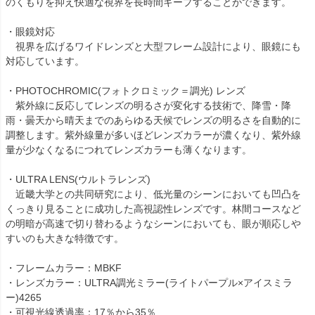
のくもりを抑え快適な視界を長時間キープすることができます。
・眼鏡対応
視界を広げるワイドレンズと大型フレーム設計により、眼鏡にも
対応しています。
・PHOTOCHROMIC(フォトクロミック＝調光) レンズ
紫外線に反応してレンズの明るさが変化する技術で、降雪・降
雨・曇天から晴天までのあらゆる天候でレンズの明るさを自動的に
調整します。紫外線量が多いほどレンズカラーが濃くなり、紫外線
量が少なくなるにつれてレンズカラーも薄くなります。
・ULTRA LENS(ウルトラレンズ)
近畿大学との共同研究により、低光量のシーンにおいても凹凸を
くっきり見ることに成功した高視認性レンズです。林間コースなど
の明暗が高速で切り替わるようなシーンにおいても、眼が順応しや
すいのも大きな特徴です。
・フレームカラー：MBKF
・レンズカラー：ULTRA調光ミラー(ライトパープル×アイスミラ
ー)4265
・可視光線透過率：17％から35％