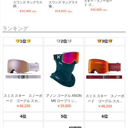
スキー・スノーボー
スワンズ サングラス
スワンズ サングラス
スワ
ド ゴ...
調...
偏...
調...
¥
30,800
（税込）
¥
24,300
¥
14,000
¥
（税込）
（税込）
ランキング
1位
2位
3位
スミス スキー スノーボ
アノン ゴーグル ANON
スミス スキー スノーボ
ード ゴーグル スカ...
M6 ローブリッ...
ード ゴーグル スカ...
￥46,200
￥29,800
￥46,200
4位
5位
6位