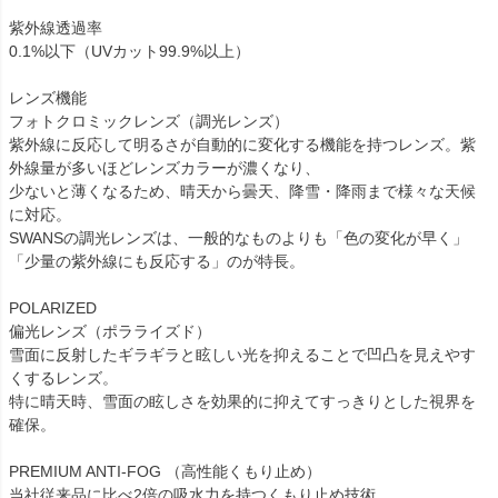
紫外線透過率
0.1%以下（UVカット99.9%以上）
レンズ機能
フォトクロミックレンズ（調光レンズ）
紫外線に反応して明るさが自動的に変化する機能を持つレンズ。紫
外線量が多いほどレンズカラーが濃くなり、
少ないと薄くなるため、晴天から曇天、降雪・降雨まで様々な天候
に対応。
SWANSの調光レンズは、一般的なものよりも「色の変化が早く」
「少量の紫外線にも反応する」のが特長。
POLARIZED
偏光レンズ（ポラライズド）
雪面に反射したギラギラと眩しい光を抑えることで凹凸を見えやす
くするレンズ。
特に晴天時、雪面の眩しさを効果的に抑えてすっきりとした視界を
確保。
PREMIUM ANTI-FOG （高性能くもり止め）
当社従来品に比べ2倍の吸水力を持つくもり止め技術。