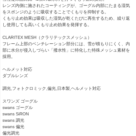
レンズ内側に施されたコーティングが、ゴーグル内部にたまる湿気
をスポンジのように吸収することでくもりを抑制する。
くもり止め効果は吸収した湿気が乾くたびに再生するため、繰り返
し使用しても高いくもり止め効果を発揮する。
CLARITEX MESH（クラリテックスメッシュ）
フレーム上部のベンチレーション部分には、雪が積もりにくく、内
部に水分が侵入しづらい「撥水性」に特化した特殊メッシュ素材を
採用。
ヘルメット対応
ダブルレンズ
調光,フォトクロミック,偏光,日本製,ヘルメット対応
スワンズ ゴーグル
swans ゴーグル
swans SiRON
swans 調光
swans 偏光
偏光調光