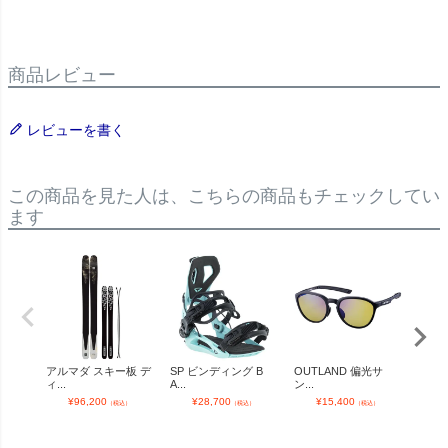
商品レビュー
レビューを書く
この商品を見た人は、こちらの商品もチェックしてい
ます
アルマダ スキー板 デ
SP ビンディング B
OUTLAND 偏光サ
OUT
ィ...
A...
ン...
ン...
¥
96,200
¥
28,700
¥
15,400
¥
（税込）
（税込）
（税込）