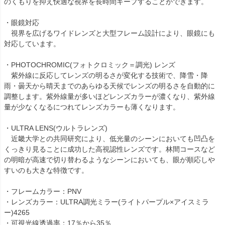
のくもりを抑え快適な視界を長時間キープすることができます。
・眼鏡対応
視界を広げるワイドレンズと大型フレーム設計により、眼鏡にも
対応しています。
・PHOTOCHROMIC(フォトクロミック＝調光) レンズ
紫外線に反応してレンズの明るさが変化する技術で、降雪・降
雨・曇天から晴天までのあらゆる天候でレンズの明るさを自動的に
調整します。紫外線量が多いほどレンズカラーが濃くなり、紫外線
量が少なくなるにつれてレンズカラーも薄くなります。
・ULTRA LENS(ウルトラレンズ)
近畿大学との共同研究により、低光量のシーンにおいても凹凸を
くっきり見ることに成功した高視認性レンズです。林間コースなど
の明暗が高速で切り替わるようなシーンにおいても、眼が順応しや
すいのも大きな特徴です。
・フレームカラー：PNV
・レンズカラー：ULTRA調光ミラー(ライトパープル×アイスミラ
ー)4265
・可視光線透過率：17％から35％