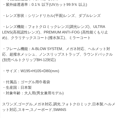
・紫外線透過率：0.1％ 以下(UVカット99.9％ 以上)
・レンズ形状：シリンドリカル(平面)レンズ、ダブルレンズ
・レンズ機能：フォトクロミックレンズ(調光レンズ)、ULTRA
LENS(高視認性レンズ)、PREMIUM ANTI-FOG (高性能くもり止
め)、クラリテックスコート(撥水加工)、ミラーコート
・フレーム機能：A-BLOW SYSTEM、メガネ対応、ヘルメット対
応、超撥水メッシュ、ノンスリップストラップ、ラウンドバックル
(別売ベルトクリップBH-12対応)
・サイズ：W195×H105×D80(mm)
・付属品：ゴーグル用巾着袋
・生産国：日本製
・対象年齢：大人用(男女兼用モデル)
スワンズ,ゴーグル,メガネ対応,調光,フォトクロミック,日本製,ヘルメ
ット対応,スキー,スノーボード,SWANS