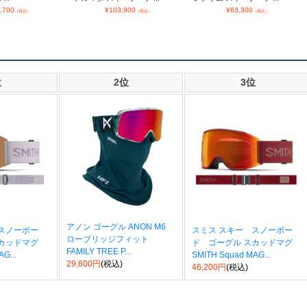
,700
¥
103,900
¥
63,300
（税込）
（税込）
（税込）
位
2位
3位
アノン ゴーグル ANON M6
スノーボー
スミス スキー スノーボー
ローブリッジフィット
カッドマグ
ド ゴーグル スカッドマグ
FAMILY TREE P...
G...
SMITH Squad MAG...
29,800円
(税込)
46,200円
(税込)