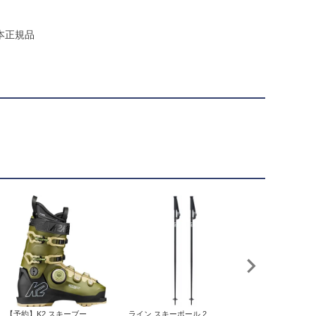
日本正規品
【予約】K2 スキーブー...
ライン スキーポール 2...
フェノム スキーブーツ