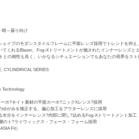
rror 晴～曇り向け
シェイプのモダンスタイルフレームに平面レンズ採用でトレンドを抑え
てくれるBlazer。Fog-Xトリートメントが施されたインナーレン
メットとの相性も良く、いかなるシチュエーションでもあなたの視界をス
 CYLINDRICAL SERIES
es Technology
カーホ?ネイト素材の平面カーホ?ニックXレンス?採用
のゆがみを矯正する、偏心加工をアウターレンズに採用
水分をインナーレンス?内部に閉し?込めるFog-Xトリートメント加工
2層のト?ライウィックス・フェース・フォーム採用
（ASIA Fit）