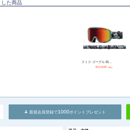
クした商品
スミス ゴーグル BL...
¥
13,645
（税込）
1000
新規会員登録で
ポイントプレゼント