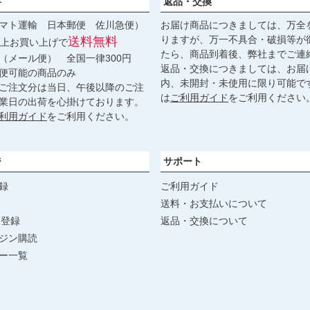
料
返品・交換
マト運輸 日本郵便 佐川急便）
お届け商品につきましては、万全
りますが、万一不具合・破損等が
送料無料
円以上お買い上げで
たら、商品到着後、弊社までご連
（メール便） 全国一律300円
返品・交換につきましては、お届
便可能の商品のみ
内、未開封・未使用に限り可能で
ご注文分は当日、午後以降のご注
は
ご利用ガイド
をご利用ください
業日の出荷を心掛けております。
利用ガイド
をご利用ください。
ジ
サポート
録
ご利用ガイド
送料・お支払いについて
達登録
返品・交換について
ジン購読
ー一覧