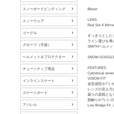
スノーボードビンディング
Blazer
LENS
スノーウェア
Red Sol-X Mi
ゴーグル
すっきりとした
ライン選びを導い
グローブ（手袋）
SMITHヘル
ヘルメット＆プロテクター
SNOW GOGGLE,
FEATURES
チューンナップ用品
Cylindrical seri
VISION FIT
インラインスケート
金型成型ホ?リ
レンズの見え方
スケートボード
曇りの原因となる
肌触りか?いい
アパレル
Low Bridge Fit