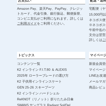
お支払い
配送・送
Amazon Pay、楽天Pay、PayPay、クレジッ
宅配便（ヤ
トカード、代金引換、銀行振込、郵便振替、
15,000
コンビニ支払がご利用になれます。詳しくは
ネコポス便
ご利用ガイド
をご利用ください。
※ネコポス
午前中迄の
文分は翌営
詳しくは
ご
トピックス
マイペー
コンテンツ一覧
新規会員登
K2 インライン F.I.T.80 ＆ ALEXIS
マイページ
2025年 ローラーブレードの選び方
LINEお友
K2 子供用インラインスケート
メールマガ
GEN 25-26 スキーブーツ
商品レビュ
K2 インライン ハードシェル
ReKNOT（リノット）折りたたみ日傘
SWANS サングラス Radiant Sol/Del