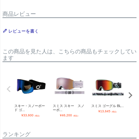
商品レビュー
レビューを書く
この商品を見た人は、こちらの商品もチェックしてい
ます
スキー・スノーボー
スミス スキー スノ
スミス ゴーグル BL...
スミ
ド ゴ...
ーボ...
延...
¥
13,645
（税込）
¥
33,600
¥
46,200
（税込）
（税込）
ランキング