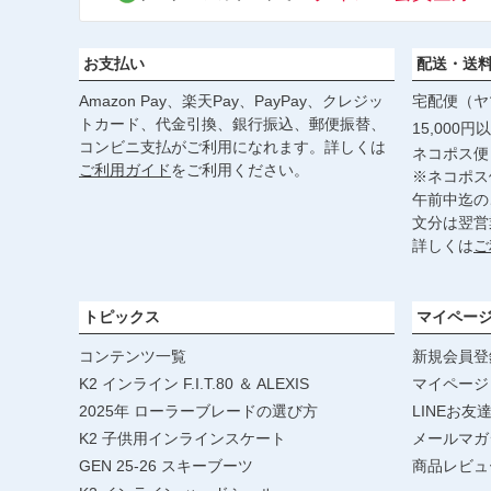
お支払い
配送・送
Amazon Pay、楽天Pay、PayPay、クレジッ
宅配便（ヤ
トカード、代金引換、銀行振込、郵便振替、
15,000
コンビニ支払がご利用になれます。詳しくは
ネコポス便
ご利用ガイド
をご利用ください。
※ネコポス
午前中迄の
文分は翌営
詳しくは
ご
トピックス
マイペー
コンテンツ一覧
新規会員登
K2 インライン F.I.T.80 ＆ ALEXIS
マイページ
2025年 ローラーブレードの選び方
LINEお友
K2 子供用インラインスケート
メールマガ
GEN 25-26 スキーブーツ
商品レビュ