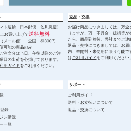
料
返品・交換
マト運輸 日本郵便 佐川急便）
お届け商品につきましては、万全
りますが、万一不具合・破損等が
送料無料
円以上お買い上げで
たら、商品到着後、弊社までご連
（メール便） 全国一律300円
返品・交換につきましては、お届
便可能の商品のみ
内、未開封・未使用に限り可能で
ご注文分は当日、午後以降のご注
は
ご利用ガイド
をご利用ください
業日の出荷を心掛けております。
利用ガイド
をご利用ください。
ジ
サポート
録
ご利用ガイド
送料・お支払いについて
達登録
返品・交換について
ジン購読
ー一覧