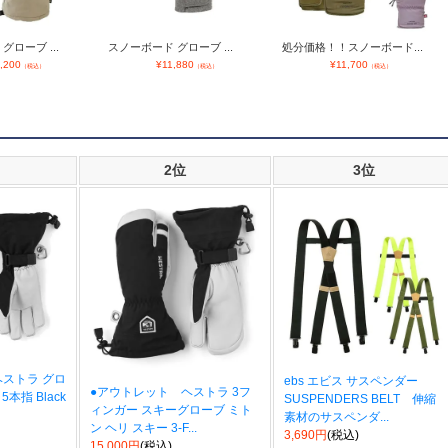
グローブ ...
スノーボード グローブ ...
処分価格！！スノーボード...
,200
¥
11,880
¥
11,700
（税込）
（税込）
（税込）
2位
3位
ヘストラ グロ
ebs エビス サスペンダー
●アウトレット ヘストラ 3フ
本指 Black
SUSPENDERS BELT 伸縮
ィンガー スキーグローブ ミト
素材のサスペンダ...
ン ヘリ スキー 3-F...
3,690円
(税込)
15,000円
(税込)