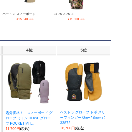
バートン スノーボード ...
24-25 2025 ス...
スノーボード インナ
¥
15,840
¥
11,300
¥
3,980
（税込）
（税込）
（
4位
5位
ヘストラ グローブ トポ スリ
処分価格！！スノーボード グ
ーフィンガー Grey / Brown (
ローブ ミトン HOWL グロー
33872...
ブ POCKET MIT...
16,700円
(税込)
11,700円
(税込)