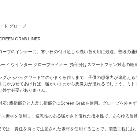
ード グローブ
CREEN GRAB LINER
ローブのインナーに。寒い日の付け足しや洗い替え用に最適。普段の通
ボード ウインター グローブライナー. 指部分はスマートフォン対応の軽
グからバックヤードでのかまくら作りまで、子供の想像力が途絶えることはありま
手にかぶせてあげれば、暖かい手元から想像力が溢れるでしょう。ミト
り外す必要がありません。
応: 親指部分と人差し指部分にScreen Grabを使用。グローブを外
 フリース素材を使用し、速乾性のある暖かさと優れた撥水性で、あらゆる冒
n認証製品では、責任を持って生産された素材を使用することで、製造工程に