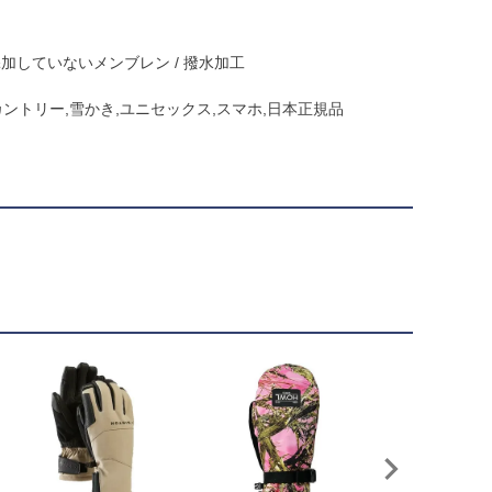
していないメンブレン / 撥水加工
クカントリー,雪かき,ユニセックス,スマホ,日本正規品