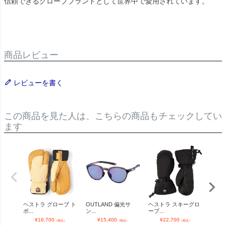
信頼できるグローブブランドとして世界中で愛用されています。
商品レビュー
レビューを書く
この商品を見た人は、こちらの商品もチェックしてい
ます
ヘストラ グローブ ト
OUTLAND 偏光サ
ヘストラ スキーグロ
OUT
ポ...
ン...
ーブ...
ン...
¥
16,700
¥
15,400
¥
22,700
¥
（税込）
（税込）
（税込）