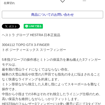
—
在庫切れ
商品についてのお問い合わせ
ヘストラ グローブ HESTRA 日本正規品
3004112 TOPO GTX 3-FINGER
トポ ジーティーエックス スリーフィンガー
5本指グローブの操作感とミトンの保温力を兼ね備えた3フィンガー
モデルは、
厳冬期の雪山ライドになくてはならない存在。
極寒の大雪山旭岳や吹雪の八甲田でも指先の冷えに悩まされること
なく快適なライディングを約束します。
ミトン形状ながら独立した人差し指によってスキーポールを難なく
操作でき、
中指から小指までの3本はそれぞれ独立したライニング仕様のため、
高い保温力を維持しながらしっかりフィットします。
HESTRAのフルレザー3フィンガーには使い勝手に応じて3タイプが