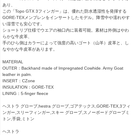
あり、
この「Topo GTX 3フィンガー」は、優れた防水透湿性を発揮する
GORE-TEXメンブレンをインサートしたモデル。降雪中や濡れやす
い湿雪でも安心です。
ショートリブ仕様でウエアの袖口内に装着可能。素材は外側はやわ
らかな牛皮革、
手のひら側はカラーによって強度の高いゴート（山羊）皮革と、し
なやかな牛皮革があります。
MATERIAL
OUTER：Backhand made of Impregnated Cowhide. Army Goat
leather in palm.
INSERT：CZone
INSULATION：GORE-TEX
LINING：5-finger fleece
ヘストラ グローブ,hestra グローブ,ゴアテックス,GORE-TEX,3フィ
ンガー,スリーフィンガー,スキー グローブ,スノーボードグローブミ
トン,手袋,ミトン
ヘストラ