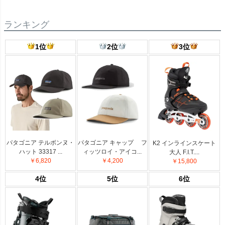
ランキング
1位
2位
3位
パタゴニア テルボンヌ・
パタゴニア キャップ フ
K2 インラインスケート
ハット 33317 ...
ィッツロイ・アイコ...
大人 F.I.T....
￥6,820
￥4,200
￥15,800
4位
5位
6位