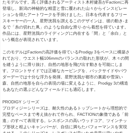
たモデルです。高く評価されるアーティスト木村健吾がFactionに再
登場し、新潟の神秘的な精霊と雪に覆われた山々からインスピレー
ションを得たアートワークを手掛けました。日本を代表するフリー
スキーヤーの一人、星野洸我を讃えるこのデザインは、彼の動き-ま
るで「糸の切れた凧」のような自由な滑り-から着想を得ています。
作品には、星野洸我のライディングに内在する「間」と「余白」と
いう概念が表現されています。
このモデルはFactionの高評価を得ているProdigy 3をベースに構築さ
れており、ウエスト幅106mmのバランスの取れた形状が、木々の間
を縫うように滑り抜け、自然の地形を飛び出す動きを可能にしま
す。フロントサイドでは正確なカービングを、バックサイドやパウ
ダーデーでは十分な浮力を発揮。星野洸我が都市の裏庭や雪深い
森、自然の地形を自らの表現の場に変えるように、Prodigy 3の構造
もあなたの選ぶどんなフィールドにも適応します。
PRODIGY シリーズ
プロディジーシリーズは、耐久性のあるトップシートから理想的で
完璧なベースまで考え抜かれて作られ、FACTIONの象徴である「前
進」のすべて表現する。レスポンスの高いウッドコア、ツインチッ
プ形状と程よいキャンバーが、自信に満ちたパフォーマンスを実現
させる。このシリーズは、レスポンスが良いため非常に扱いやす