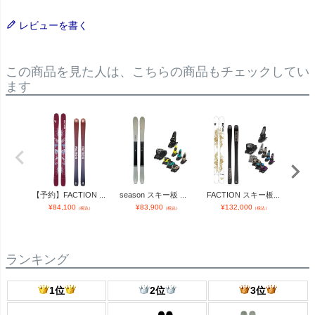
レビューを書く
この商品を見た人は、こちらの商品もチェックしてい
ます
【予約】FACTION ...
season スキー板 ...
FACTION スキー板...
FACTI
¥
84,100
¥
83,900
¥
132,000
¥
（税込）
（税込）
（税込）
ランキング
1位
2位
3位