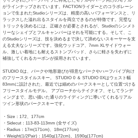
がラインナップされています。FACTIONライダーとのコラボレーシ
ョンで生まれたStudioシリーズは、精度の高いパフォーマンスと、リ
ラックスした溢れ出るスタイルを両立できるのが特徴です。完璧な
トリックを決めるには、正確さが必要とされるが、Studioのシンメト
リーなシェイプとフルキャンバーはそれを可能にする。そして、こ
のStudioシリーズは、技を決めるまで決して諦めないスキーヤーを支
える丈夫なシリーズです。強化ウッドコア、7mm XLサイドウォー
ル、激しい着地にも耐えるストンプパッド、さらに軽さを失わずに
補強してくれるカーボンが採用されています。
STUDIO 0は、パークや地形遊びが得意なパークやハーフパイプ向け
のフリースタイルスキー。 STUDIO 0 ＆ STUDIO 0Xはウェスト幅
83mmに設計された、最近では細めのパークスキーとして位置づける
フリースタイルモデル。 アプローチからテイクオフ、そしてランデ
ィングまで、思い描いた通りのライディングに導いてくれるリアル
ツイン形状のパークスキーです。
・Size：172、177cm
・Sidecut：113-83-113mm (全サイズ)
・Radius：17m(171cm)、18m(177cm)
・Weight(1/2Pair)：1540g(172cm)、1590g(177cm)