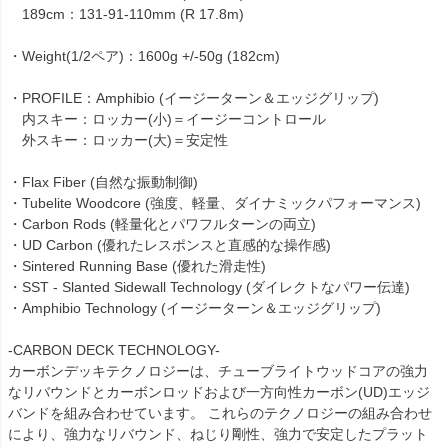
189cm：131-91-110mm (R 17.8m)
・Weight(1/2ペア)：1600g +/-50g (182cm)
・PROFILE：Amphibio (イージーターン＆エッジグリップ)
内スキー：ロッカー(小)＝イージーコントロール
外スキー：ロッカー(大)＝安定性
・Flax Fiber (自然な振動制御)
・Tubelite Woodcore (強度、軽量、ダイナミックパフォーマンス)
・Carbon Rods (軽量化とパワフルターンの両立)
・UD Carbon (優れたレスポンスと直感的な操作感)
・Sintered Running Base (優れた滑走性)
・SST - Slanted Sidewall Technology (ダイレクトなパワー伝達)
・Amphibio Technology (イージーターン＆エッジグリップ)
-CARBON DECK TECHNOLOGY-
カーボンデッキテクノロジーは、チューブライトウッドコアの強力
なリバウンドとカーボンロッドおよび一方向性カーボン(UD)エッジ
バンドを組み合わせています。 これらのテクノロジーの組み合わせ
により、強力なリバウンド、ねじり剛性、強力で安定したプラット