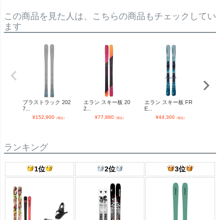
この商品を見た人は、こちらの商品もチェックしてい
ます
ブラストラック 202
エラン スキー板 20
エラン スキー板 FR
【予
7...
2...
E...
ーブ..
¥
152,900
¥
77,880
¥
44,300
¥
（税込）
（税込）
（税込）
ランキング
1位
2位
3位