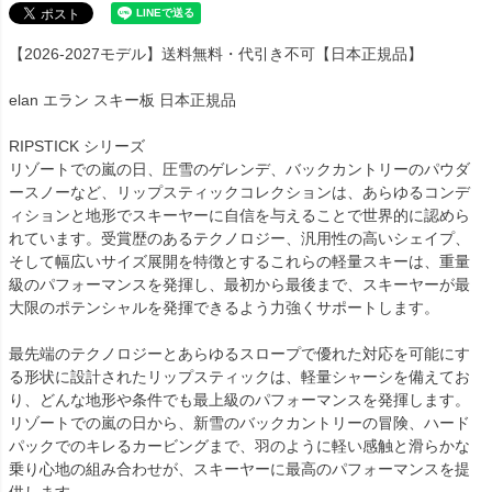
【2026-2027モデル】送料無料・代引き不可【日本正規品】
elan エラン スキー板 日本正規品
RIPSTICK シリーズ
リゾートでの嵐の日、圧雪のゲレンデ、バックカントリーのパウダ
ースノーなど、リップスティックコレクションは、あらゆるコンデ
ィションと地形でスキーヤーに自信を与えることで世界的に認めら
れています。受賞歴のあるテクノロジー、汎用性の高いシェイプ、
そして幅広いサイズ展開を特徴とするこれらの軽量スキーは、重量
級のパフォーマンスを発揮し、最初から最後まで、スキーヤーが最
大限のポテンシャルを発揮できるよう力強くサポートします。
最先端のテクノロジーとあらゆるスロープで優れた対応を可能にす
る形状に設計されたリップスティックは、軽量シャーシを備えてお
り、どんな地形や条件でも最上級のパフォーマンスを発揮します。
リゾートでの嵐の日から、新雪のバックカントリーの冒険、ハード
パックでのキレるカービングまで、羽のように軽い感触と滑らかな
乗り心地の組み合わせが、スキーヤーに最高のパフォーマンスを提
供します。