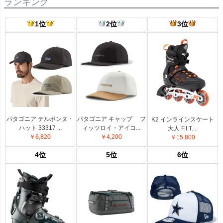
ランキング
1位
2位
3位
パタゴニア テルボンヌ・
パタゴニア キャップ フ
K2 インラインスケート
ハット 33317 ...
ィッツロイ・アイコ...
大人 F.I.T....
￥6,820
￥4,200
￥15,800
4位
5位
6位