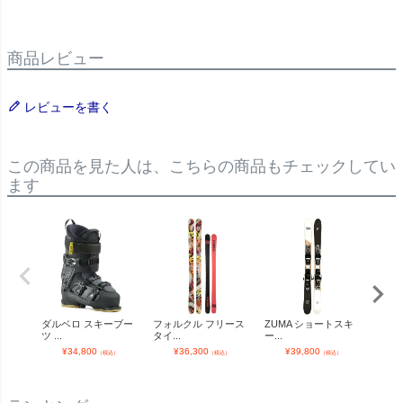
商品レビュー
レビューを書く
この商品を見た人は、こちらの商品もチェックしてい
ます
ダルベロ スキーブー
フォルクル フリース
ZUMA ショートスキ
ブル
ツ ...
タイ...
ー...
(...
¥
34,800
¥
36,300
¥
39,800
¥
（税込）
（税込）
（税込）