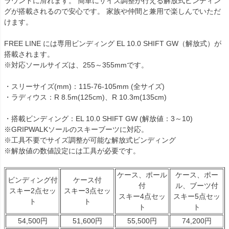
ラウンドに滑れます。 簡単にサイズ調整が行える解放式ビンディン
グが搭載されるので安心です。 家族や仲間と兼用で楽しんでいただ
けます。
FREE LINE には専用ビンディング EL 10.0 SHIFT GW（解放式）が
搭載されます。
※対応ソールサイズは、255～355mmです。
・スリーサイズ(mm)：115-76-105mm (全サイズ)
・ラディウス：R 8.5m(125cm)、R 10.3m(135cm)
・搭載ビンディング：EL 10.0 SHIFT GW (解放値：3～10)
※GRIPWALKソールのスキーブーツに対応。
※工具不要でサイズ調整が可能な解放式ビンディング
※解放値の数値設定には工具が必要です。
ケース、ポール
ケース、ポー
ビンディング付
ケース付
付
ル、ブーツ付
スキー2点セッ
スキー3点セッ
スキー4点セッ
スキー5点セッ
ト
ト
ト
ト
54,500円
51,600円
55,500円
74,200円